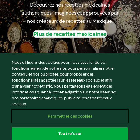
Découvrez nos recettes mexicaines
authentiques, imaginées et approuvées par
nos créateurs de recettes au Mexique.
Plus de recettes mexicaines
Nous utilisons des cookies pour nous assurer du bon
fonctionnement de notre site, pour personnaliser notre
© Copyright 2026
contenu et nos publicités, pour proposer des
fonctionnalités adaptées sur les réseaux sociaux et afin
Conditions d'utilisation
d’analyser notre trafic. Nous partageons également des
Politique de confidentialité
informations quant à votre navigation sur notre site avec
Non-responsabilité
nos partenaires analytiques, publicitaires et de réseaux
sociaux.
Mentions légales
Cookies
Paramètres des cookies
Contenu du rapport
Résilier le contrat
Tout refuser
Déclaration d'accessibilité