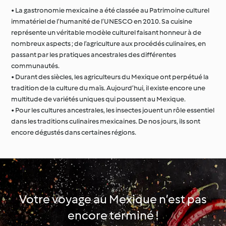
• La gastronomie mexicaine a été classée au Patrimoine culturel
immatériel de l’humanité de l’UNESCO en 2010. Sa cuisine
représente un véritable modèle culturel faisant honneur à de
nombreux aspects ; de l’agriculture aux procédés culinaires, en
passant par les pratiques ancestrales des différentes
communautés.
• Durant des siècles, les agriculteurs du Mexique ont perpétué la
tradition de la culture du maïs. Aujourd’hui, il existe encore une
multitude de variétés uniques qui poussent au Mexique.
• Pour les cultures ancestrales, les insectes jouent un rôle essentiel
dans les traditions culinaires mexicaines. De nos jours, ils sont
encore dégustés dans certaines régions.
Votre voyage au Mexique n’est pas
encore terminé !