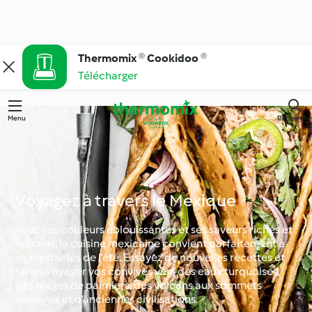
Thermomix ® Cookidoo ®
Télécharger
Menu
Recherche
Voyagez à travers le Mexique
Avec ses couleurs éblouissantes et ses saveurs riches et
épicées, la cuisine mexicaine convient parfaitement à
vos festivités de l’été. Essayez de nouvelles recettes et
faites voyager vos convives vers des eaux turquoises,
des plages de palmiers, des volcans aux sommets
enneigés et d’anciennes civilisations.