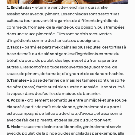
1. Enchiladas -
le terme vient de « enchilar » qui signifie
assaisonner avec du piment. Les enchiladas sont des tortillas
cuites au four pouvant être garnies de différents ingrédients
comme du fromage, de la viande ou du poisson, puis trempées
dans une sauce pimentée. Elles sont parfois recouvertes
d’ingrédients comme des haricots ou des oignons.
2. Tacos -
parmi les plats mexicains les plus réputés, ces tortillas à
base de maïs ou de blé sont garnies d’ingrédients comme du
bœuf, du porc, du poulet, des légumes et du fromage entre
autres. Elles sont d’habitude recouvertes de guacamole, de
sauce, de piment, de tomate, d’oignon et de coriandre hachée.
3. Tamales -
à base de farine de maïs, les tamales sont une sorte
de pâte (masa) farcie aussi bien sucrée que salée. Ils sont cuits à
la vapeur dans des feuilles de maïs ou de bananier.
4. Pozole -
croisement aromatique entre un mijoté et une soupe,
élaboré à partir de maïs et de viande, généralement du porc. Il
est accompagné de laitue ou de chou, d’avocat, et assaisonné
avec de l’ail, des piments, et de la sauce ou du citron vert.
5. Mole -
sauce mexicaine traditionnelle, généralement servie
avec du poulet, de la dinde ou des enchiladas par exemple. Elle