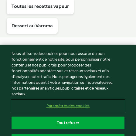
Toutes les recettes vapeur
Dessert au Varoma
Nous utilisons des cookies pour nous assurer du bon
fonctionnement de notre site, pour personnaliser notre
© Copyright 2026
contenu et nos publicités, pour proposer des
fonctionnalités adaptées sur les réseaux sociaux et afin
Conditions d'utilisation
d’analyser notre trafic. Nous partageons également des
Politique de confidentialité
informations quant à votre navigation sur notre site avec
Non-responsabilité
nos partenaires analytiques, publicitaires et de réseaux
sociaux.
Mentions légales
Cookies
Paramètres des cookies
Contenu du rapport
Résilier le contrat
Tout refuser
Déclaration d'accessibilité