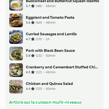
Buckwheat and Butternut Squash Risotto
3.7
(48)
·
35min
Eggplant and Tomato Pasta
3.6
(60)
·
45min
Curried Sausages and Lentils
4.7
(19)
·
1h
Pork with Black Bean Sauce
3.8
(15)
·
30min
Cranberry and Camembert Stuffed Chicken with Mustard Sauce
4.3
(12)
·
45min
Chicken and Quinoa Salad
4.4
(33)
·
50min
Article sur la cuisson multi-niveaux