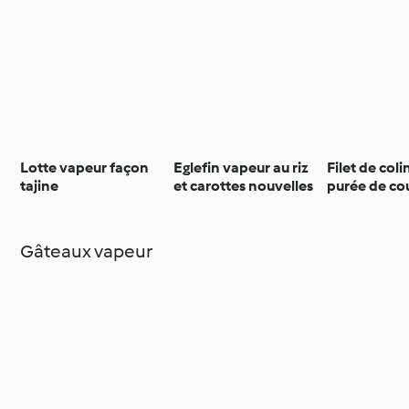
Lotte vapeur façon
Eglefin vapeur au riz
Filet de colin
tajine
et carottes nouvelles
purée de co
sauce à la 
Gâteaux vapeur