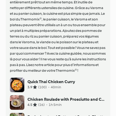
entièrement prêt tout en même temps. Et inutile de
nettoyer différents ustensiles de cuisine. Grâce au Varoma
et au panier cuisson, la cuisine est plus simple que jamais. Le
bol du Thermomix®, le panier cuisson, le Varoma et son
plateau peuvent être utilisés un à un ou tous ensemble pour
un plat à multiples préparations. Ajoutez des pommes de
terres ou du riz au panier cuisson, préparez vos légumes
dans le Varoma, la viande ou le poisson sur le plateau et
votre sauce dans le bol. Tout est possible ! Vous ne savez pas
par quoi commencer ? Avec la cuisine guidée, nous sommes
là pour vous aider ! Il ne vous reste qu’à suivre les instructions
pas à pas. Lisez notre article pour plus d’informations et
profiter du meilleur de votre Thermomix® !
Quick Thai Chicken Curry
3.9
(100)
·
40min
Chicken Roulade with Prosciutto and Cheese
4.5
(26)
·
1h 5min