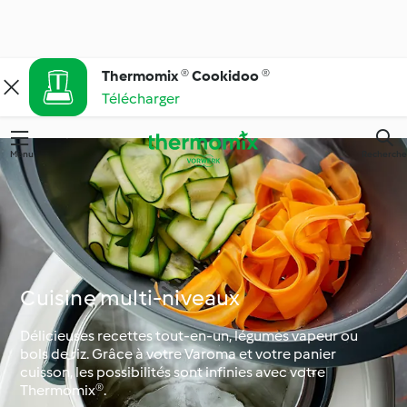
Thermomix ® Cookidoo ®
Télécharger
Menu
Recherche
Cuisine multi-niveaux
Délicieuses recettes tout-en-un, légumes vapeur ou
bols de riz. Grâce à votre Varoma et votre panier
cuisson, les possibilités sont infinies avec votre
Thermomix®.