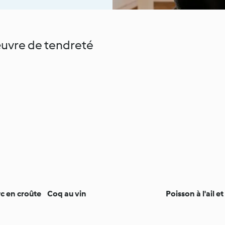
œuvre de tendreté
rc en croûte
Coq au vin
Poisson à l'ail et