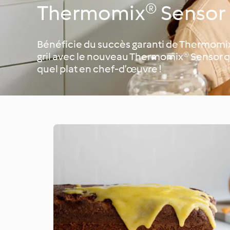
Thermomix® Sensor
Bénéficie du succès garanti de Thermomix® 
gril avec le nouveau Thermomix® Sensor qu
quel plat en chef-d’œuvre !