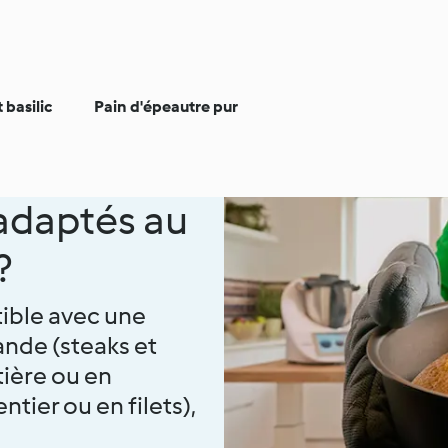
 basilic
Pain d'épeautre pur
adaptés au
?
ible avec une
iande (steaks et
tière ou en
ntier ou en filets),