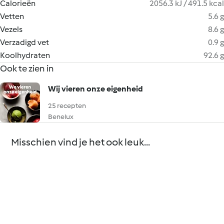
Calorieën
2056.3 kJ / 491.5 kcal
Vetten
5.6 g
Vezels
8.6 g
Verzadigd vet
0.9 g
Koolhydraten
92.6 g
Ook te zien in
Wij vieren onze eigenheid
25 recepten
Benelux
Misschien vind je het ook leuk...