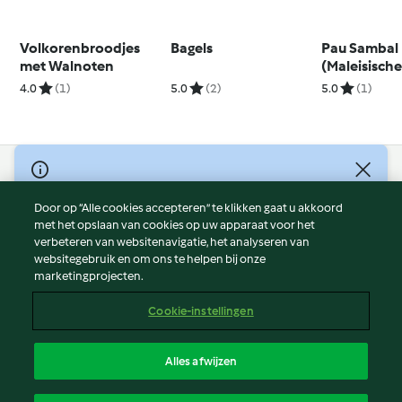
Volkorenbroodjes
Bagels
Pau Sambal
met Walnoten
(Maleisische
4.0
(1)
5.0
(2)
5.0
(1)
© Copyright 2026
Door op “Alle cookies accepteren” te klikken gaat u akkoord
Gebruiksvoorwaarden
met het opslaan van cookies op uw apparaat voor het
Privacybeleid
verbeteren van websitenavigatie, het analyseren van
Disclaimer
websitegebruik en om ons te helpen bij onze
marketingprojecten.
Colofon
Cookies
Cookie-instellingen
Verslag Inhoud
Opzegging van contract
Alles afwijzen
Toegankelijkheidsverklaring