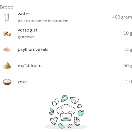
Brood
water
400 gram
plus extra om te bestrooien
verse gist
10 g
glutenvrij
psylliumvezels
15 g
maïsbloem
50 g
zout
1 tl