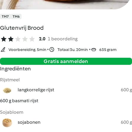
TM7
TM6
Glutenvrij Brood
2.0
1 beoordeling
Voorbereiding. 5min
Totaal 3u. 20min
635 gram
Gratis aanmelden
Ingrediënten
Rijstmeel
langkorrelige rijst
600 g
600 g basmati rijst
Sojabloem
sojabonen
600 g