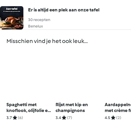
Er is altijd een plek aan onze tafel
30 recepten
Benelux
Misschien vind je het ook leuk...
Spaghetti met
Rijst met kip en
Aardappelne
knoflook, olijfolie en
champignons
met crème f
chili
gerookte za
3.7
(6)
3.4
(7)
4.5
(2)