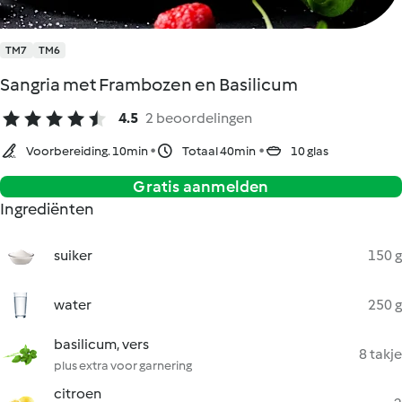
TM7
TM6
Sangria met Frambozen en Basilicum
4.5
2 beoordelingen
Voorbereiding. 10min
Totaal 40min
10 glas
Gratis aanmelden
Ingrediënten
suiker
150 g
water
250 g
basilicum, vers
8 takje
plus extra voor garnering
citroen