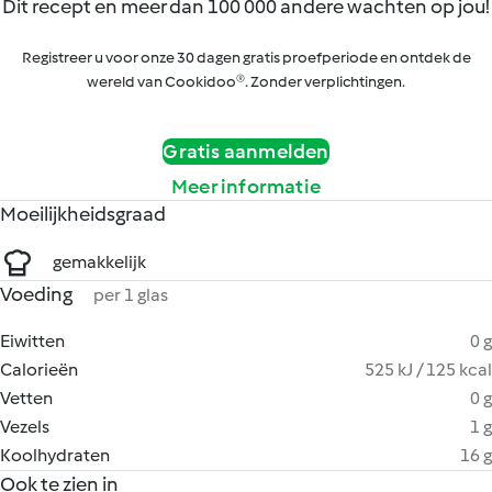
Dit recept en meer dan 100 000 andere wachten op jou!
Registreer u voor onze 30 dagen gratis proefperiode en ontdek de
wereld van Cookidoo®. Zonder verplichtingen.
Gratis aanmelden
Meer informatie
Moeilijkheidsgraad
gemakkelijk
Voeding
per 1 glas
Eiwitten
0 g
Calorieën
525 kJ / 125 kcal
Vetten
0 g
Vezels
1 g
Koolhydraten
16 g
Ook te zien in