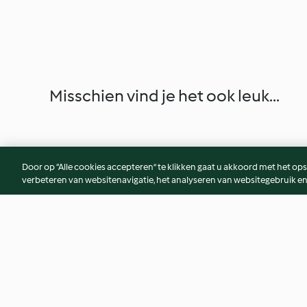
Misschien vind je het ook leuk...
Door op “Alle cookies accepteren” te klikken gaat u akkoord met het op
verbeteren van websitenavigatie, het analyseren van websitegebruik en
Brownie koekjes
Chocoladeroomijs