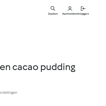
Overslaa
naar
Zoeken
Aanmelden
Inloggen
hoofdinh
en cacao pudding
ordelingen