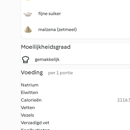
fijne suiker
maïzena (zetmeel)
Moeilijkheidsgraad
gemakkelijk
Voeding
per 1 portie
Natrium
Eiwitten
Calorieën
2116.5
Vetten
Vezels
Verzadigd vet