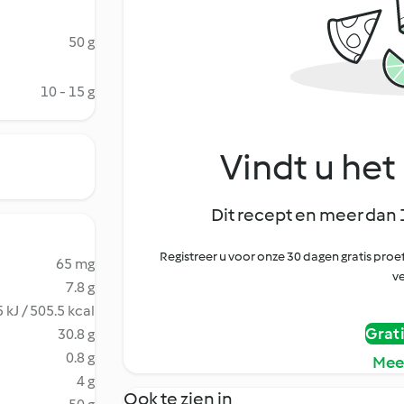
50 g
10 - 15 g
Vindt u het 
Dit recept en meer dan 
Registreer u voor onze 30 dagen gratis pr
65 mg
ve
7.8 g
 kJ / 505.5 kcal
Grat
30.8 g
0.8 g
Mee
4 g
Ook te zien in