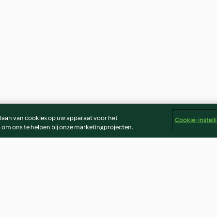
slaan van cookies op uw apparaat voor het
Cookie-instell
 om ons te helpen bij onze marketingprojecten.
Aardappelgratin
Sinaasappelcak