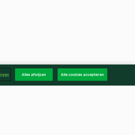
ingen
Alles afwijzen
Alle cookies accepteren
e en
Chocoladetaart en gezouten