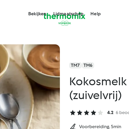
Bekijken
Lidmaatschap
Help
TM7
TM6
Kokosmelk 
(zuivelvrij)
4.2
6 beo
Voorbereiding. 5min