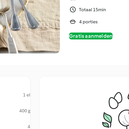
Totaal 15min
4 porties
Gratis aanmelden
1 el
400 g
4