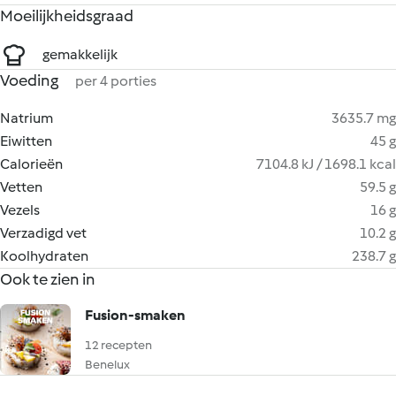
Moeilijkheidsgraad
gemakkelijk
Voeding
per 4 porties
Natrium
3635.7 mg
Eiwitten
45 g
Calorieën
7104.8 kJ / 1698.1 kcal
Vetten
59.5 g
Vezels
16 g
Verzadigd vet
10.2 g
Koolhydraten
238.7 g
Ook te zien in
Fusion-smaken
12 recepten
Benelux