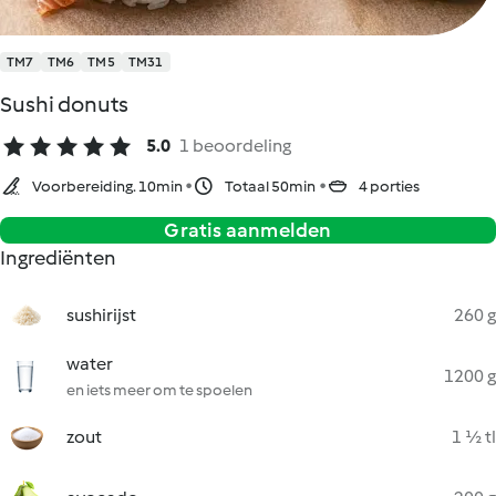
TM7
TM6
TM5
TM31
Sushi donuts
5.0
1 beoordeling
Voorbereiding. 10min
Totaal 50min
4 porties
Gratis aanmelden
Ingrediënten
sushirijst
260 g
water
1200 g
en iets meer om te spoelen
zout
1 ½ tl