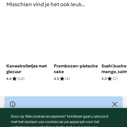
Misschien vind je het ook leuk...
Kaneelrolletjes met
Frambozen-pistache
Sushi buche
glazuur
cake
mango, zalm
avocado en
4.6
(14)
4.5
(4)
5.0
(1)
gemberchip
© Copyright 2026
Door op “Alle cookies accepteren” te klikken gaat u akkoord
Gebruiksvoorwaarden
met het opslaan van cookies op uw apparaat voor het
Privacybeleid