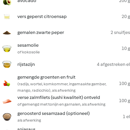
avocado
200 g
vers geperst citroensap
20 g
gemalen zwarte peper
2 snuifjes
sesamolie
10 g
of kokosolie
rijstazijn
4 afgestreken el
gemengde groenten en fruit
100 g
(radijs, wortel, komkommer, ingemaakte gember,
mango, radicchio), als afwerking
verse zalmfilets (sushi kwaliteit) ontveld
100 g
of gemengd met tonijn en garnalen, als afwerking
geroosterd sesamzaad (optioneel)
1 el
als afwerking
sojasaus