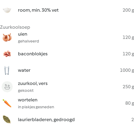
room, min. 30% vet
200 g
Zuurkoolsoep
uien
120 g
gehalveerd
baconblokjes
120 g
water
1000 g
zuurkool, vers
250 g
gekookt
wortelen
80 g
in plakjes gesneden
laurierbladeren, gedroogd
2