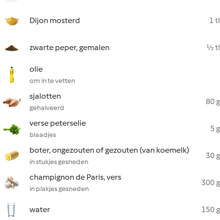
Dijon mosterd
1 tl
zwarte peper, gemalen
½ tl
olie
om in te vetten
sjalotten
80 g
gehalveerd
verse peterselie
5 g
blaadjes
boter, ongezouten of gezouten (van koemelk)
30 g
in stukjes gesneden
champignon de Paris, vers
300 g
in plakjes gesneden
water
150 g