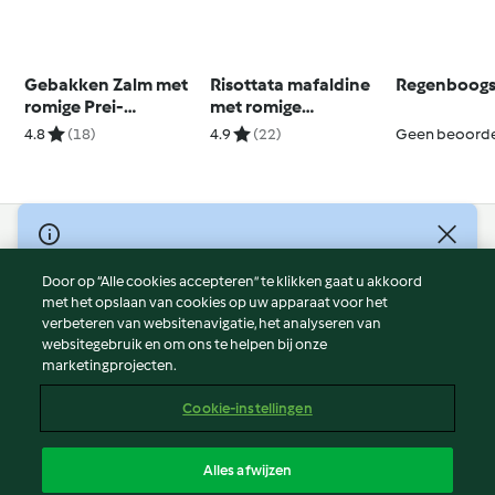
Gebakken Zalm met
Risottata mafaldine
Regenboog
romige Prei-
met romige
Courgettesaus
champignon- en
4.8
(18)
4.9
(22)
Geen beoorde
tomatensaus
© Copyright 2026
Door op “Alle cookies accepteren” te klikken gaat u akkoord
Gebruiksvoorwaarden
met het opslaan van cookies op uw apparaat voor het
Privacybeleid
verbeteren van websitenavigatie, het analyseren van
Disclaimer
websitegebruik en om ons te helpen bij onze
marketingprojecten.
Colofon
Cookies
Cookie-instellingen
Verslag Inhoud
Opzegging van contract
Alles afwijzen
Toegankelijkheidsverklaring