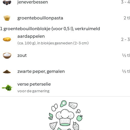
jeneverbessen
3 - 4
groentebouillonpasta
2 tl
1 groentebouillonblokje (voor 0,5 l), verkruimeld
aardappelen
2 - 3
(ca. 100 g), in blokjes gesneden (2-3 cm)
zout
½ tl
zwarte peper, gemalen
½ tl
verse peterselie
voor de garnering