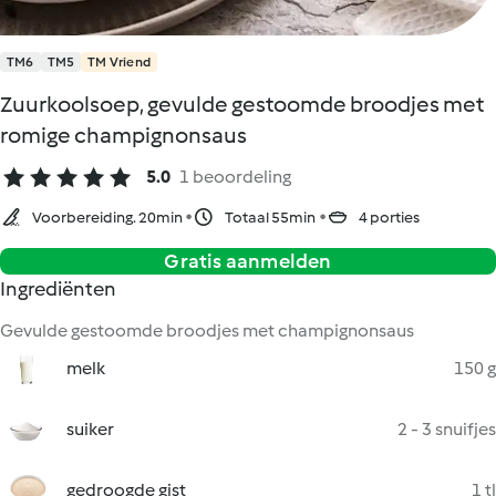
TM6
TM5
TM Vriend
Zuurkoolsoep, gevulde gestoomde broodjes met
romige champignonsaus
5.0
1 beoordeling
Voorbereiding. 20min
Totaal 55min
4 porties
Gratis aanmelden
Ingrediënten
Gevulde gestoomde broodjes met champignonsaus
melk
150 g
suiker
2 - 3 snuifjes
gedroogde gist
1 tl