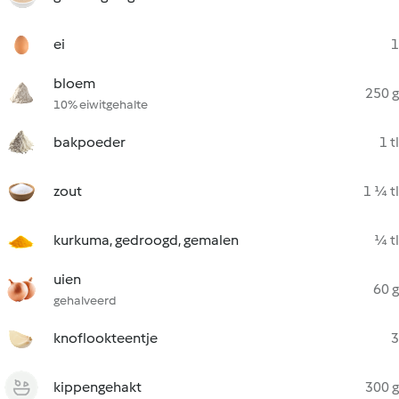
ei
1
bloem
250 g
10% eiwitgehalte
bakpoeder
1 tl
zout
1 ¼ tl
kurkuma, gedroogd, gemalen
¼ tl
uien
60 g
gehalveerd
knoflookteentje
3
kippengehakt
300 g