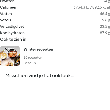
Eiwitten
34 g
Calorieën
3734.3 kJ / 892.5 kcal
Vetten
46.4 g
Vezels
9.6 g
Verzadigd vet
22.5 g
Koolhydraten
87.9 g
Ook te zien in
Winter recepten
10 recepten
Benelux
Misschien vind je het ook leuk...