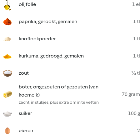
olijfolie
1 el
paprika, gerookt, gemalen
1 tl
knoflookpoeder
1 tl
kurkuma, gedroogd, gemalen
1 tl
zout
½ tl
boter, ongezouten of gezouten (van
70 gram
koemelk)
zacht, in stukjes, plus extra om in te vetten
suiker
100 g
eieren
2