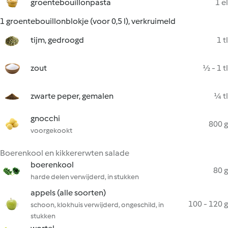
groentebouillonpasta
1 el
1 groentebouillonblokje (voor 0,5 l), verkruimeld
tijm, gedroogd
1 tl
zout
½ - 1 tl
zwarte peper, gemalen
¼ tl
gnocchi
800 g
voorgekookt
Boerenkool en kikkererwten salade
boerenkool
80 g
harde delen verwijderd, in stukken
appels (alle soorten)
100 - 120 g
schoon, klokhuis verwijderd, ongeschild, in
stukken