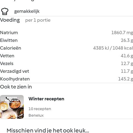
gemakkelijk
Voeding
per 1 portie
Natrium
1860.7 mg
Eiwitten
26.3 g
Calorieën
4385 kJ / 1048 kcal
Vetten
41.6 g
Vezels
12.7 g
Verzadigd vet
11.7 g
Koolhydraten
145.2 g
Ook te zien in
Winter recepten
10 recepten
Benelux
Misschien vind je het ook leuk...