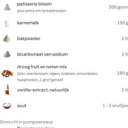
patisserie bloem
300 gram
plus extra om te bestrooien
karnemelk
150 g
bakpoeder
1 tl
bicarbonaat van sodium
1 tl
droog fruit en noten mix
180 g
(bijv. veenbessen, vijgen, rozijnen, amandelen,
hazelnoten...), grof gehakt
vanille-extract, natuurlijk
1 tl
zout
1 - 2 snuifjes
Gnocchi in pompoensaus