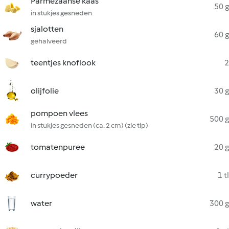
Parmezaanse kaas
50 g
in stukjes gesneden
sjalotten
60 g
gehalveerd
teentjes knoflook
2
olijfolie
30 g
pompoen vlees
500 g
in stukjes gesneden (ca. 2 cm) (zie tip)
tomatenpuree
20 g
currypoeder
1 tl
water
300 g