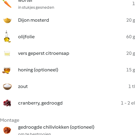
wortel
1
in stukjes gesneden
Dijon mosterd
20 g
olijfolie
60 g
vers geperst citroensap
20 g
honing (optioneel)
15 g
zout
1 tl
cranberry, gedroogd
1 - 2 el
Montage
gedroogde chilivlokken (optioneel)
om te bestrooien