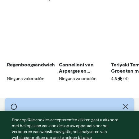
Regenboogsandwich
Cannelloni van
Teriyaki Te
Asperges en
Groenten me
Gerookte Zalm
Ninguna valoración
Ninguna valoración
4.8
(4)
© Copyright 2026
Door op “Alle cookies accepteren” te klikken gaat u akkoord
Gebruiksvoorwaarden
met het opslaan van cookies op uw apparaat voor het
Privacybeleid
verbeteren van websitenavigatie, het analyseren van
Disclaimer
websitegebruik en om ons te helpen bij onze