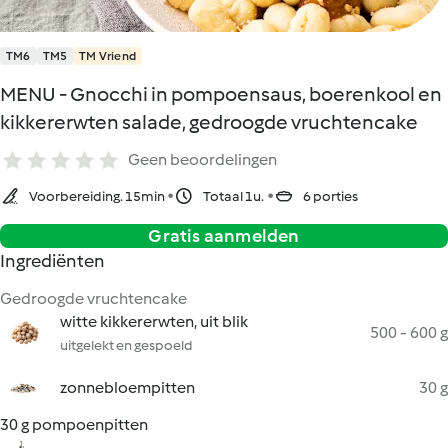
TM6
TM5
TM Vriend
MENU - Gnocchi in pompoensaus, boerenkool en
kikkererwten salade, gedroogde vruchtencake
Geen beoordelingen
Voorbereiding. 15min
Totaal 1u.
6 porties
Gratis aanmelden
Ingrediënten
Gedroogde vruchtencake
witte kikkererwten, uit blik
500 - 600 g
uitgelekt en gespoeld
zonnebloempitten
30 g
30 g pompoenpitten