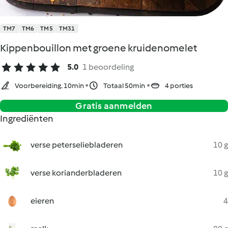
TM7
TM6
TM5
TM31
Kippenbouillon met groene kruidenomelet
5.0
1 beoordeling
Voorbereiding. 10min
Totaal 50min
4 porties
Gratis aanmelden
Ingrediënten
verse peterseliebladeren
10 g
verse korianderbladeren
10 g
eieren
4