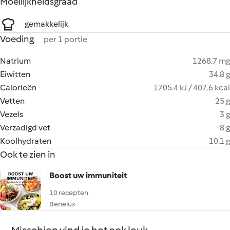
Moeilijkheidsgraad
gemakkelijk
Voeding
per 1 portie
Natrium
1268.7 mg
Eiwitten
34.8 g
Calorieën
1705.4 kJ / 407.6 kcal
Vetten
25 g
Vezels
3 g
Verzadigd vet
8 g
Koolhydraten
10.1 g
Ook te zien in
Boost uw immuniteit
10 recepten
Benelux