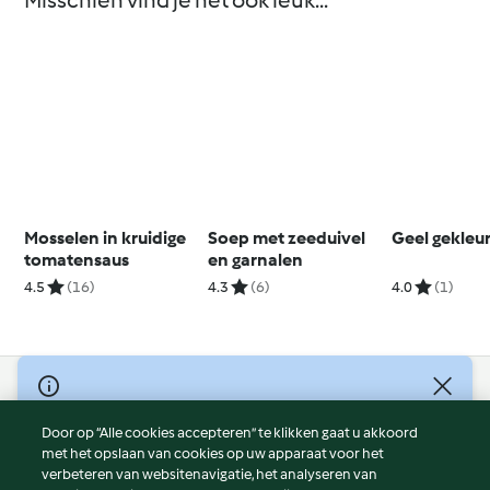
Misschien vind je het ook leuk...
Mosselen in kruidige
Soep met zeeduivel
Geel gekleu
tomatensaus
en garnalen
4.5
(16)
4.3
(6)
4.0
(1)
© Copyright 2026
Door op “Alle cookies accepteren” te klikken gaat u akkoord
Gebruiksvoorwaarden
met het opslaan van cookies op uw apparaat voor het
Privacybeleid
verbeteren van websitenavigatie, het analyseren van