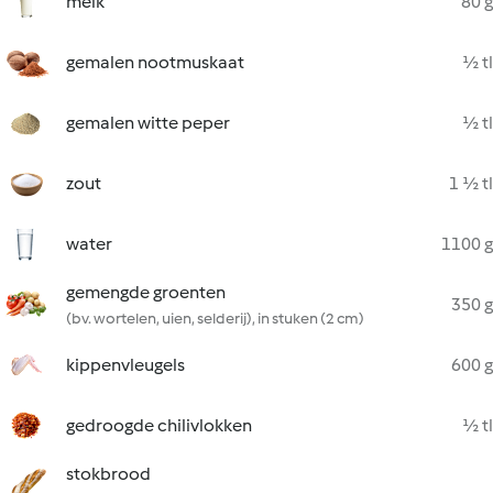
melk
80 g
gemalen nootmuskaat
½ tl
gemalen witte peper
½ tl
zout
1 ½ tl
water
1100 g
gemengde groenten
350 g
(bv. wortelen, uien, selderij), in stuken (2 cm)
kippenvleugels
600 g
gedroogde chilivlokken
½ tl
stokbrood