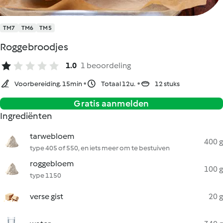
TM7
TM6
TM5
Roggebroodjes
1.0
1 beoordeling
Voorbereiding. 15min
Totaal 12u.
12 stuks
Gratis aanmelden
Ingrediënten
tarwebloem
400 g
type 405 of 550, en iets meer om te bestuiven
roggebloem
100 g
type 1150
verse gist
20 g