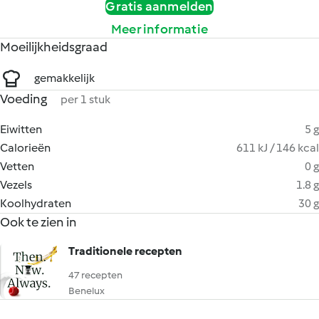
Gratis aanmelden
Meer informatie
Moeilijkheidsgraad
gemakkelijk
Voeding
per 1 stuk
Eiwitten
5 g
Calorieën
611 kJ / 146 kcal
Vetten
0 g
Vezels
1.8 g
Koolhydraten
30 g
Ook te zien in
Traditionele recepten
47 recepten
Benelux