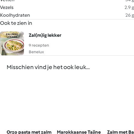
Vezels
2.9 g
Koolhydraten
26 g
Ook te zien in
Zal(m)ig lekker
9 recepten
Benelux
Misschien vind je het ook leuk...
Orzo pasta met zalm
Marokkaanse Tajine
Zalm met Ba