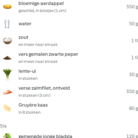
bloemige aardappel
350 g
geschild, in blokjes (1 cm)
water
50 g
zout
1 tl
en meer naar smaak
vers gemalen zwarte peper
1 tl
en meer naar smaak
lente-ui
30 g
in stukken
verse zalmfilet, ontveld
350 g
in stukken (3 cm)
Gruyère kaas
80 g
in 8 stukken
Sla
gemengde jonge bladsla
120 g