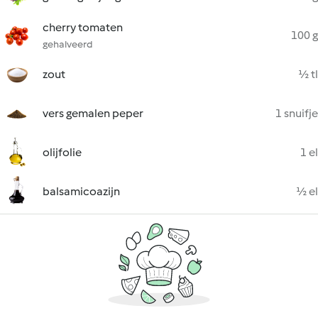
cherry tomaten
100 g
gehalveerd
zout
½ tl
vers gemalen peper
1 snuifje
olijfolie
1 el
balsamicoazijn
½ el