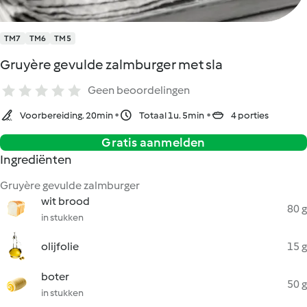
TM7
TM6
TM5
Gruyère gevulde zalmburger met sla
Geen beoordelingen
Voorbereiding. 20min
Totaal 1u. 5min
4 porties
Gratis aanmelden
Ingrediënten
Gruyère gevulde zalmburger
wit brood
80 g
in stukken
olijfolie
15 g
boter
50 g
in stukken