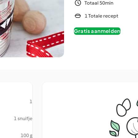
Totaal 50min
1 Totale recept
Gratis aanmelden
1
1 snuifje
100 g