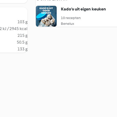
Kado's uit eigen keuken
10 recepten
103 g
Benelux
 kJ / 2945 kcal
215 g
50.5 g
133 g