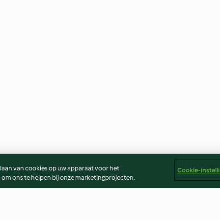
slaan van cookies op uw apparaat voor het
Cookie-instell
 om ons te helpen bij onze marketingprojecten.