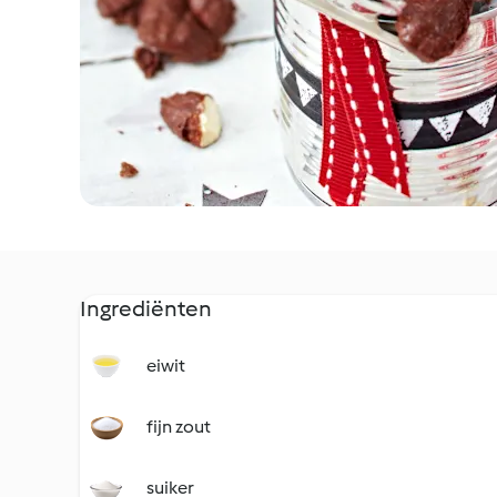
Ingrediënten
eiwit
fijn zout
suiker