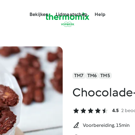
Bekijken
Lidmaatschap
Help
TM7
TM6
TM5
Chocolade
4.5
2 beo
Voorbereiding. 15min