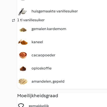
huisgemaakte vanillesuiker
1 tl vanillesuiker
gemalen kardemom
kaneel
cacaopoeder
oploskoffie
amandelen, gepeld
Moeilijkheidsgraad
gemakkelijk