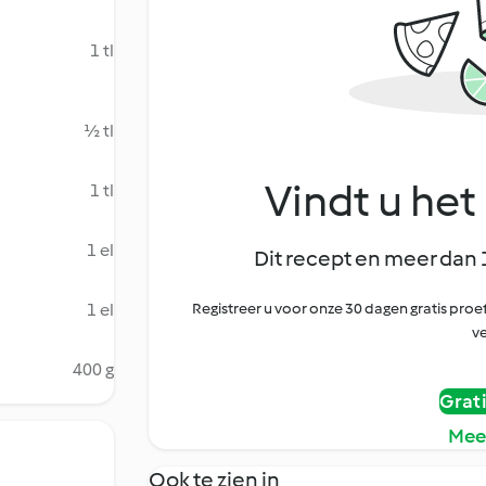
1 tl
½ tl
Vindt u het 
1 tl
1 el
Dit recept en meer dan 
1 el
Registreer u voor onze 30 dagen gratis pr
ve
400 g
Grat
Mee
Ook te zien in