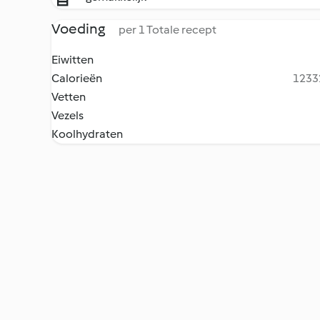
Voeding
per 1 Totale recept
Eiwitten
Calorieën
12332
Vetten
Vezels
Koolhydraten