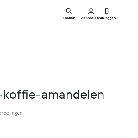
Overslaa
naar
Zoeken
Aanmelden
Inloggen
hoofdinh
-koffie-amandelen
ordelingen