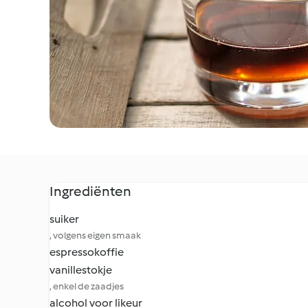
Ingrediënten
suiker
, volgens eigen smaak
espressokoffie
vanillestokje
, enkel de zaadjes
alcohol voor likeur