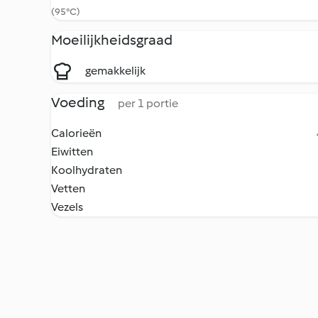
(95°C)
Moeilijkheidsgraad
gemakkelijk
Voeding
per 1 portie
Calorieën
Eiwitten
Koolhydraten
Vetten
Vezels