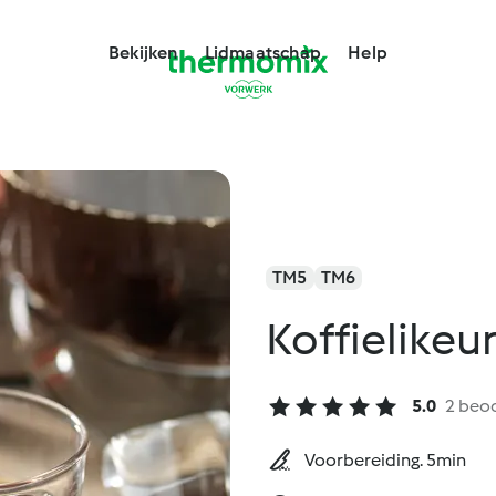
Bekijken
Lidmaatschap
Help
TM5
TM6
Koffielikeu
5.0
2 beo
Voorbereiding. 5min