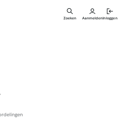
Overslaa
naar
Zoeken
Aanmelden
Inloggen
hoofdinh
r
ordelingen