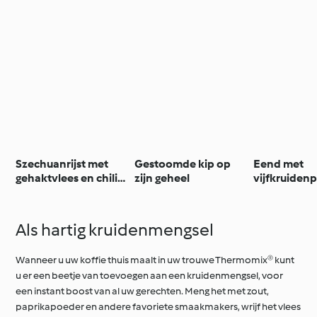
Szechuanrijst met
Gestoomde kip op
Eend met
gehaktvlees en chili-
zijn geheel
vijfkruiden
olie
champignon
aziatische 
en rijst
Als hartig kruidenmengsel
Wanneer u uw koffie thuis maalt in uw trouwe Thermomix® kunt
u er een beetje van toevoegen aan een kruidenmengsel, voor
een instant boost van al uw gerechten. Meng het met zout,
paprikapoeder en andere favoriete smaakmakers, wrijf het vlees