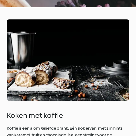
Koken met koffie
Koffie is een alom geliefde drank. Eén slok ervan, met zijn hints
van karamel, fruit en chocolade, is al een streling voor de