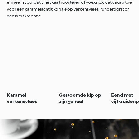
ermee in voordat u het gaat roosteren of voeg nog wat cacao toe
voor een karamelachtig korstje op varkensvlees, runderborst of
een lamskroontje.
Karamel
Gestoomde kip op
Eend met
varkensvlees
zijn geheel
vijfkruiden
champignon
aziatische 
en rijst