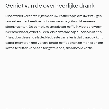
Geniet van de overheerlijke drank
U hoeft niet verder te kijken dan uw koffiekopje om uw zintuigen
te wekken met heerlijke hints van karamel, citrus, bloemen en
steenvruchten. De complexe smaak van koffie in vloeibare vorm
is een weldaad, of het nu een lekker warme cappuccino is of een
frisse, dorstlessende latte. Het beste van alles is dat u nu ook kunt
experimenteren met verschillende koffiebonen en manieren om
koffie te zetten voor een tongstrelende, smaakvolle koffie.