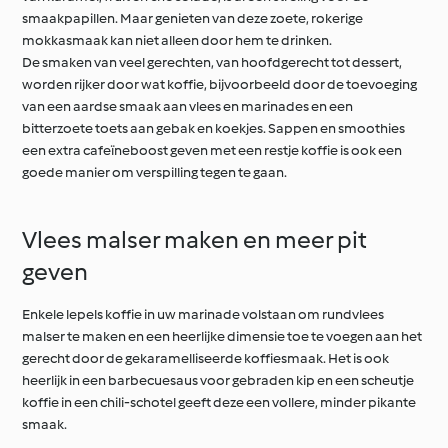
smaakpapillen. Maar genieten van deze zoete, rokerige
mokkasmaak kan niet alleen door hem te drinken.
De smaken van veel gerechten, van hoofdgerecht tot dessert,
worden rijker door wat koffie, bijvoorbeeld door de toevoeging
van een aardse smaak aan vlees en marinades en een
bitterzoete toets aan gebak en koekjes. Sappen en smoothies
een extra cafeïneboost geven met een restje koffie is ook een
goede manier om verspilling tegen te gaan.
Vlees malser maken en meer pit
geven
Enkele lepels koffie in uw marinade volstaan om rundvlees
malser te maken en een heerlijke dimensie toe te voegen aan het
gerecht door de gekaramelliseerde koffiesmaak. Het is ook
heerlijk in een barbecuesaus voor gebraden kip en een scheutje
koffie in een chili-schotel geeft deze een vollere, minder pikante
smaak.