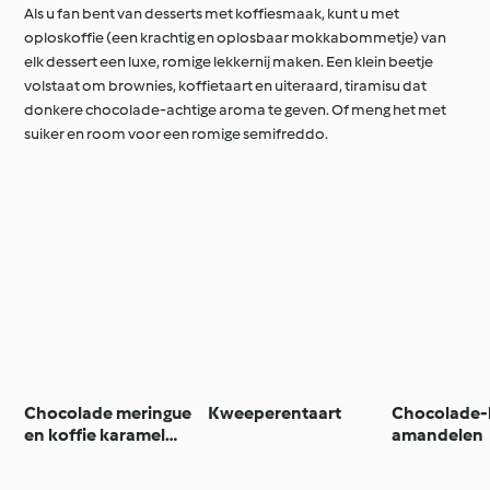
Als u fan bent van desserts met koffiesmaak, kunt u met
oploskoffie (een krachtig en oplosbaar mokkabommetje) van
elk dessert een luxe, romige lekkernij maken. Een klein beetje
volstaat om brownies, koffietaart en uiteraard, tiramisu dat
donkere chocolade-achtige aroma te geven. Of meng het met
suiker en room voor een romige semifreddo.
Chocolade meringue
Kweeperentaart
Chocolade-
en koffie karamel
amandelen
gebak