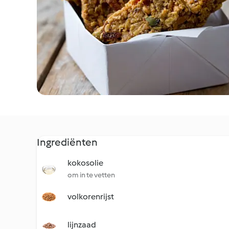
Ingrediënten
kokosolie
om in te vetten
volkorenrijst
lijnzaad