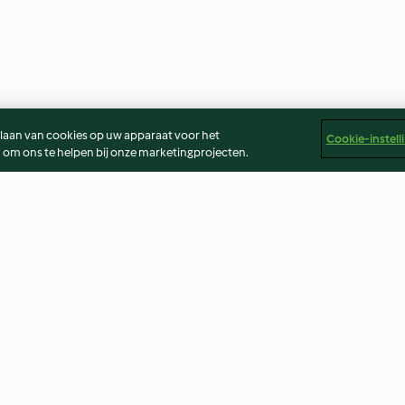
slaan van cookies op uw apparaat voor het
Cookie-instell
 om ons te helpen bij onze marketingprojecten.
a
Pau Sambal (Maleisische
Labneh kaas
Burger)
5.0
(1)
Geen beoordeling