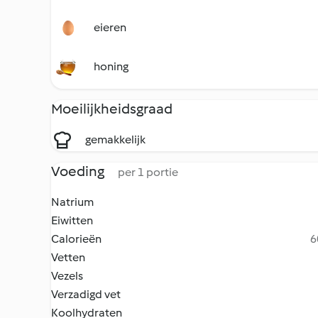
eieren
honing
Moeilijkheidsgraad
gemakkelijk
Voeding
per 1 portie
Natrium
Eiwitten
Calorieën
6
Vetten
Vezels
Verzadigd vet
Koolhydraten