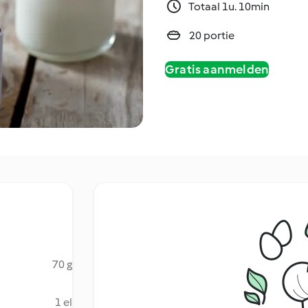
Totaal 1u. 10min
20 portie
Gratis aanmelden
70 g
1 el