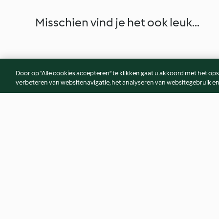
Misschien vind je het ook leuk...
Door op “Alle cookies accepteren” te klikken gaat u akkoord met het op
verbeteren van websitenavigatie, het analyseren van websitegebruik en
Gele smoothie bowl
Knapperige granol
4.0
(3)
4.8
(12)