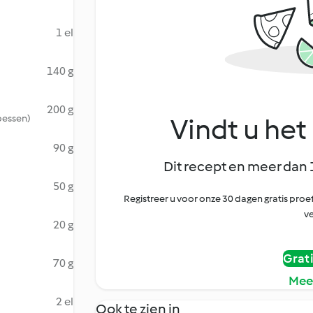
1 el
140 g
200 g
ibessen)
Vindt u het 
90 g
Dit recept en meer dan 
50 g
Registreer u voor onze 30 dagen gratis pr
ve
20 g
Grat
70 g
Mee
2 el
Ook te zien in