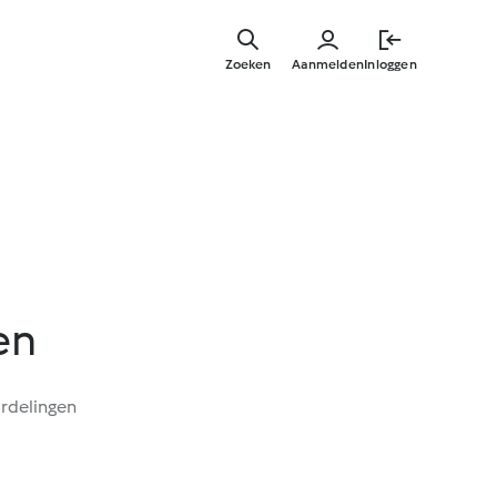
Overslaa
naar
Zoeken
Aanmelden
Inloggen
hoofdinh
en
rdelingen