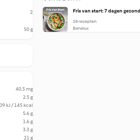
Fris van start: 7 dagen gezo
2
28 recepten
Benelux
50 g
40.3 mg
2.5 g
09 kJ / 145 kcal
5.6 g
1.6 g
3.3 g
21 g