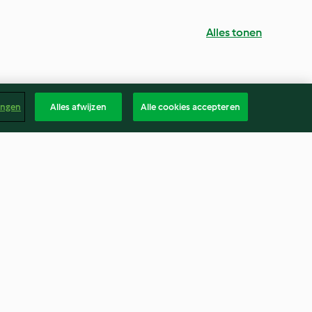
Alles tonen
ingen
Alles afwijzen
Alle cookies accepteren
Volkoren Pannenkoek met
Cottage Cheese en Groene
Kool
en
3.0
(1)