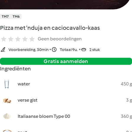
TM7
TM6
Pizza met 'nduja en caciocavallo-kaas
Geen beoordelingen
Voorbereiding. 30min
Totaal 9u.
2 stuk
Gratis aanmelden
Ingrediënten
water
450 g
verse gist
3 g
Italiaanse bloem Type 00
360 g