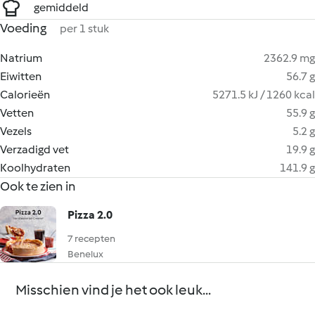
gemiddeld
Voeding
per 1 stuk
Natrium
2362.9 mg
Eiwitten
56.7 g
Calorieën
5271.5 kJ / 1260 kcal
Vetten
55.9 g
Vezels
5.2 g
Verzadigd vet
19.9 g
Koolhydraten
141.9 g
Ook te zien in
Pizza 2.0
7 recepten
Benelux
Misschien vind je het ook leuk...