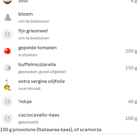
zout
8 g
bloem
om te bestuiven
fijn griesmeel
om te bestuiven
gepelde tomaten
200 g
in stukken
buffelmozzarella
150 g
gesneden, goed uitgelekt
extra vergine olijfolie
naar smaak
'nduja
40 g
caciocavallo-kaas
100 g
geschaafd
100 g provolone (Italiaanse kaas), of scamorza