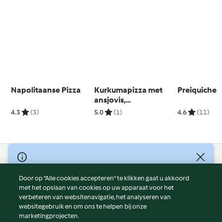
Napolitaanse Pizza
Kurkumapizza met
Preiquiche
ansjovis,
courgettebloemen en
4.3
(3)
5.0
(1)
4.6
(11)
uien
© Copyright 2026
Door op “Alle cookies accepteren” te klikken gaat u akkoord
Gebruiksvoorwaarden
met het opslaan van cookies op uw apparaat voor het
Privacybeleid
verbeteren van websitenavigatie, het analyseren van
Disclaimer
websitegebruik en om ons te helpen bij onze
marketingprojecten.
Colofon