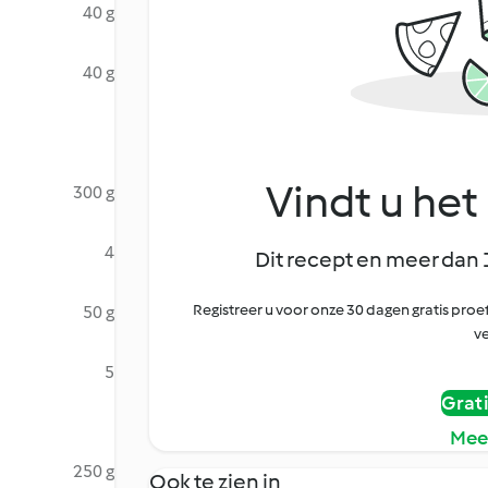
40 g
40 g
Vindt u het 
300 g
4
Dit recept en meer dan 
Registreer u voor onze 30 dagen gratis pr
50 g
ve
5
Grat
Mee
250 g
Ook te zien in