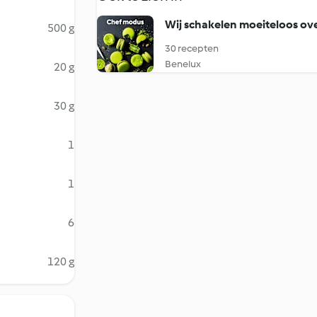
Wij schakelen moeiteloos ov
500 g
30 recepten
Benelux
20 g
30 g
1
1
6
120 g