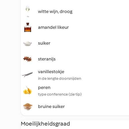
witte wijn, droog
amandel likeur
suiker
steranijs
vanillestokje
in de lengte doorsnijden
peren
type conference (zie tip)
bruine suiker
Moeilijkheidsgraad