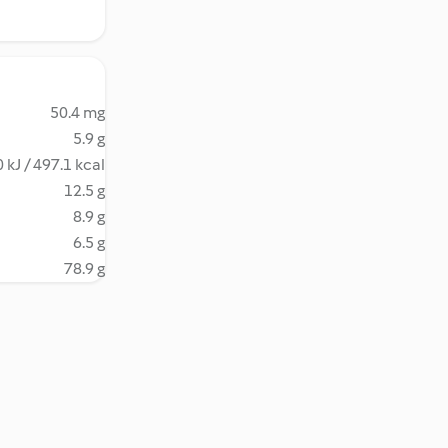
50.4 mg
5.9 g
 kJ / 497.1 kcal
12.5 g
8.9 g
6.5 g
78.9 g