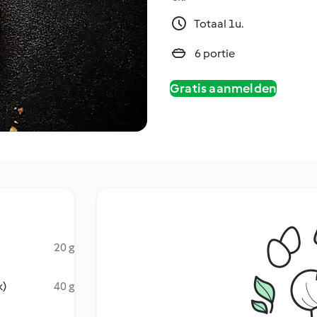
Totaal 1u.
6 portie
Gratis aanmelden
20 g
k)
40 g