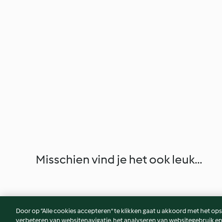
Misschien vind je het ook leuk...
Door op “Alle cookies accepteren” te klikken gaat u akkoord met het op
verbeteren van websitenavigatie, het analyseren van websitegebruik en