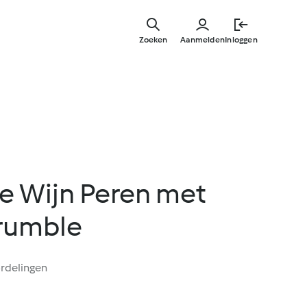
Overslaa
naar
Zoeken
Aanmelden
Inloggen
hoofdinh
te Wijn Peren met
rumble
rdelingen