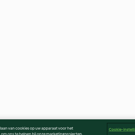
slaan van cookies op uw apparaat voor het
Cookie-instell
 om ons te helpen bij onze marketingprojecten.