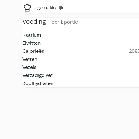
gemakkelijk
Voeding
per 1 portie
Natrium
Eiwitten
Calorieën
2080
Vetten
Vezels
Verzadigd vet
Koolhydraten