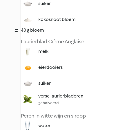
suiker
kokosnoot bloem
40 g bloem
Laurierblad Crème Anglaise
melk
eierdooiers
suiker
verse laurierbladeren
gehalveerd
Peren in witte wijn en siroop
water