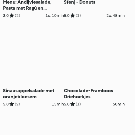
Menu: Andijviesalade,
Sfenj - Donuts
Pasta met Ragù en
Chocolademousse
3.0
(2)
1u. 10min
5.0
(1)
2u. 45min
Sinaasappelsalade met
Chocolade-Framboos
oranjebloesem
Driehoekjes
5.0
(2)
15min
5.0
(1)
50min