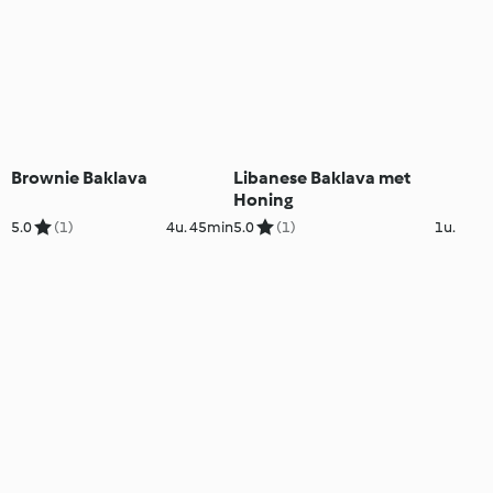
Brownie Baklava
Libanese Baklava met
Honing
5.0
(1)
4u. 45min
5.0
(1)
1u.