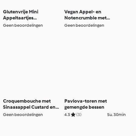
Glutenvrije Mini
Vegan Appel- en
Appeltaartjes
Notencrumble met
(koolhydraatarm)
Rozijnen
Geen beoordelingen
Geen beoordelingen
Croquembouche met
Pavlova-toren met
Sinaasappel Custard en
gemengde bessen
Pure Chocolade
Geen beoordelingen
4.3
(3)
5u. 30min