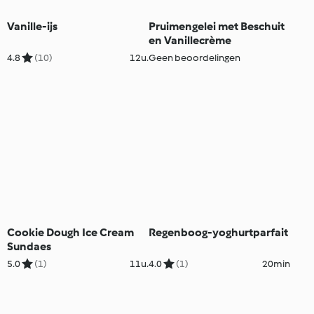
Vanille-ijs
Pruimengelei met Beschuit
en Vanillecrème
4.8
(10)
12u.
Geen beoordelingen
Cookie Dough Ice Cream
Regenboog-yoghurtparfait
Sundaes
5.0
(1)
11u.
4.0
(1)
20min