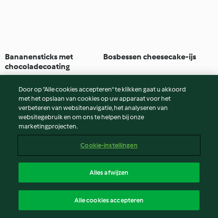
Bananensticks met
Bosbessen cheesecake-ijs
chocoladecoating
Geen beoordelingen
5.0
(7)
14u. 35min
Door op “Alle cookies accepteren” te klikken gaat u akkoord
met het opslaan van cookies op uw apparaat voor het
verbeteren van websitenavigatie, het analyseren van
websitegebruik en om ons te helpen bij onze
marketingprojecten.
Cookie-instellingen
Alles afwijzen
Brownies van zoete
Caramel vanille bourbon
Alle cookies accepteren
aardappel
saus