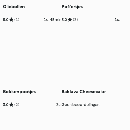
Oliebollen
Poffertjes
5.0
(1)
1u. 45min
5.0
(3)
1u.
Bokkenpootjes
Baklava Cheesecake
3.0
(2)
2u.
Geen beoordelingen