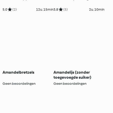
5.0
(2)
12u. 15min
3.8
(5)
2u. 10min
Amandelbretzels
Amandelijs (zonder
toegevoegde suiker)
Geen beoordelingen
Geen beoordelingen