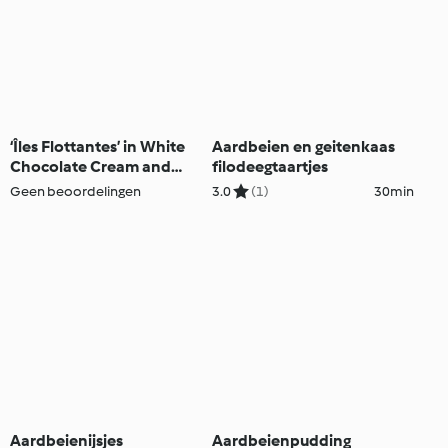
‘Îles Flottantes’ in White
Aardbeien en geitenkaas
Chocolate Cream and
filodeegtaartjes
Roses
Geen beoordelingen
3.0
(1)
30min
Aardbeienijsjes
Aardbeienpudding