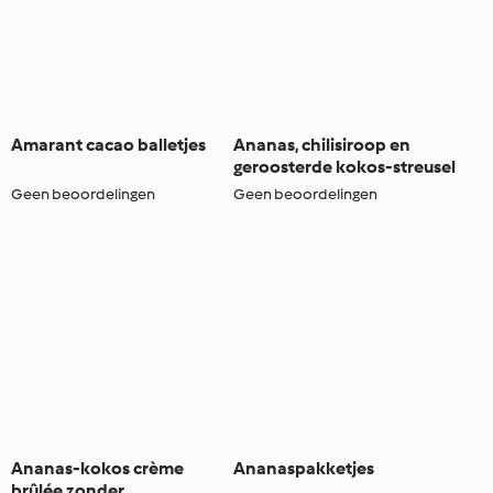
Amarant cacao balletjes
Ananas, chilisiroop en
geroosterde kokos-streusel
Geen beoordelingen
Geen beoordelingen
Ananas-kokos crème
Ananaspakketjes
brûlée zonder