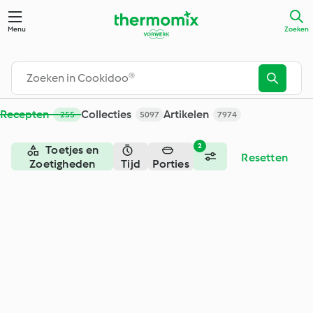
Zoeken - Cookidoo® – het officiële Thermomix®-receptenpla
Menu
Zoeken
Recepten
Collecties
Artikelen
255
5097
7974
2
Toetjes en
Resetten
Zoetigheden
Tijd
Porties