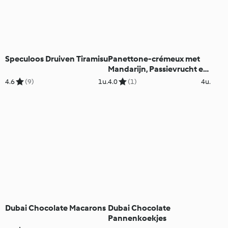
Speculoos Druiven Tiramisu
Panettone-crémeux met
Mandarijn, Passievrucht en
Kokosmousse
4.6
(9)
1u.
4.0
(1)
4u.
Dubai Chocolate Macarons
Dubai Chocolate
Pannenkoekjes