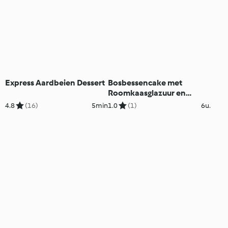
Express Aardbeien Dessert
Bosbessencake met
Roomkaasglazuur en
Citroen Curd
4.8
(16)
5min
1.0
(1)
6u.