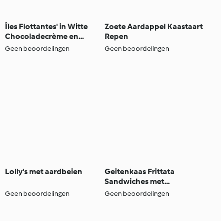
Îles Flottantes' in Witte
Zoete Aardappel Kaastaart
Chocoladecrème en
Repen
Rozenwater
Geen beoordelingen
Geen beoordelingen
Lolly's met aardbeien
Geitenkaas Frittata
Sandwiches met
Gekarameliseerde Rode
Geen beoordelingen
Geen beoordelingen
Uienchutney