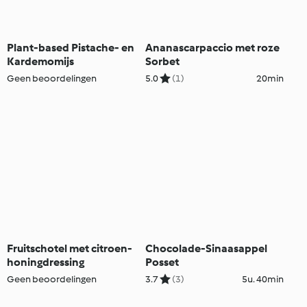
Plant-based Pistache- en
Ananascarpaccio met roze
Kardemomijs
Sorbet
Geen beoordelingen
5.0
(1)
20min
Fruitschotel met citroen-
Chocolade-Sinaasappel
honingdressing
Posset
Geen beoordelingen
3.7
(3)
5u. 40min