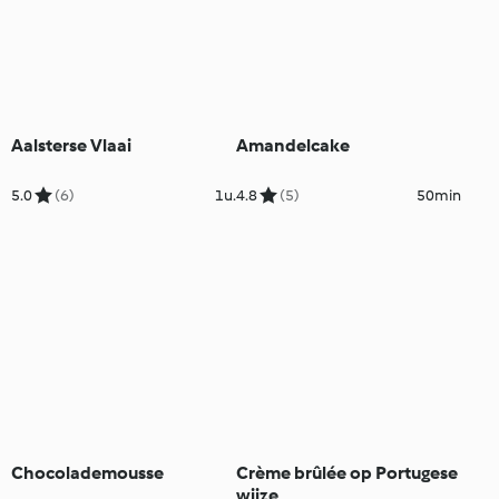
Aalsterse Vlaai
Amandelcake
5.0
(6)
1u.
4.8
(5)
50min
Chocolademousse
Crème brûlée op Portugese
wijze