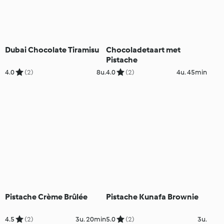
Dubai Chocolate Tiramisu
Chocoladetaart met
Pistache
4.0
(2)
8u.
4.0
(2)
4u. 45min
Pistache Crème Brûlée
Pistache Kunafa Brownie
4.5
(2)
3u. 20min
5.0
(2)
3u.