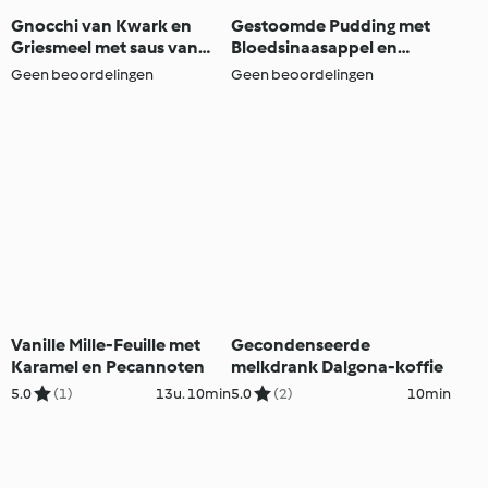
Gnocchi van Kwark en
Gestoomde Pudding met
Griesmeel met saus van
Bloedsinaasappel en
Vers Fruit
Campari
Geen beoordelingen
Geen beoordelingen
Vanille Mille-Feuille met
Gecondenseerde
Karamel en Pecannoten
melkdrank Dalgona-koffie
5.0
(1)
13u. 10min
5.0
(2)
10min