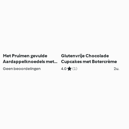
Met Pruimen gevulde
Glutenvrije Chocolade
Aardappelknoedels met
Cupcakes met Botercrème
Vanillesaus
Geen beoordelingen
4.0
(1)
2u.