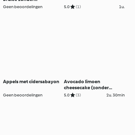
toegevoegde suikers
Geen beoordelingen
5.0
(1)
1u.
Appels met cidersabayon
Avocado limoen
cheesecake (zonder
toegevoegde suiker)
Geen beoordelingen
5.0
(3)
2u. 30min