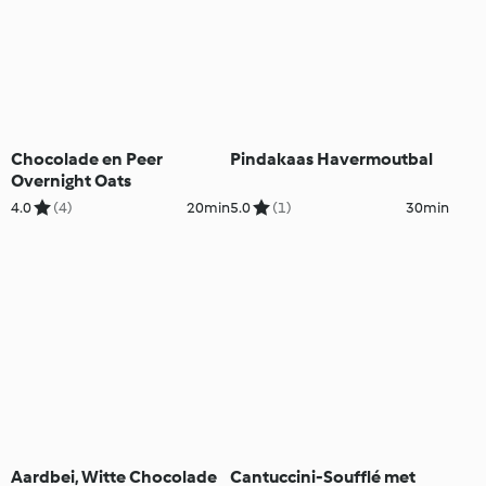
Chocolade en Peer
Pindakaas Havermoutbal
Overnight Oats
4.0
(4)
20min
5.0
(1)
30min
Aardbei, Witte Chocolade
Cantuccini-Soufflé met