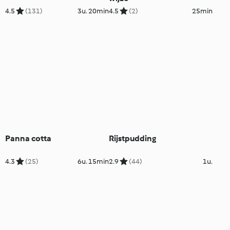
4.5
(131)
3u. 20min
4.5
(2)
25min
Panna cotta
Rijstpudding
4.3
(25)
6u. 15min
2.9
(44)
1u.