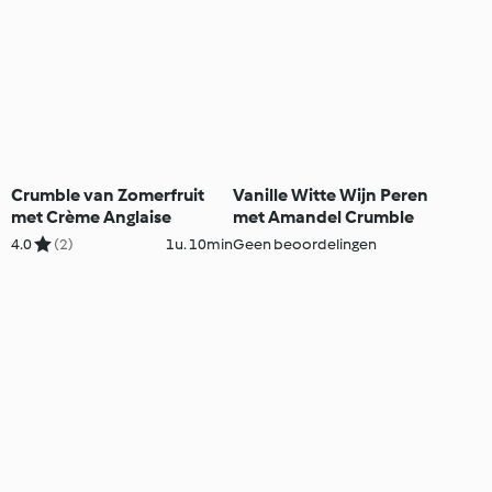
Crumble van Zomerfruit
Vanille Witte Wijn Peren
met Crème Anglaise
met Amandel Crumble
4.0
(2)
1u. 10min
Geen beoordelingen