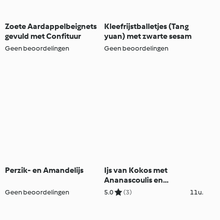
Zoete Aardappelbeignets
Kleefrijstballetjes (Tang
gevuld met Confituur
yuan) met zwarte sesam
Geen beoordelingen
Geen beoordelingen
Perzik- en Amandelijs
Ijs van Kokos met
Ananascoulis en
Gemberkoekjes
Geen beoordelingen
5.0
(3)
11u.