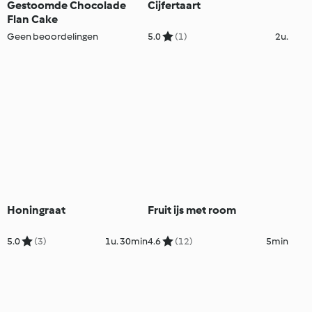
Gestoomde Chocolade
Cijfertaart
Flan Cake
Geen beoordelingen
5.0
(1)
2u.
Honingraat
Fruit ijs met room
5.0
(3)
1u. 30min
4.6
(12)
5min