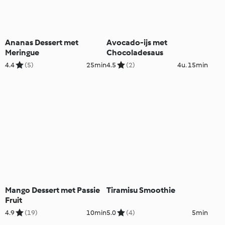
Ananas Dessert met
Avocado-ijs met
Meringue
Chocoladesaus
4.4
(5)
25min
4.5
(2)
4u. 15min
Mango Dessert met Passie
Tiramisu Smoothie
Fruit
4.9
(19)
10min
5.0
(4)
5min