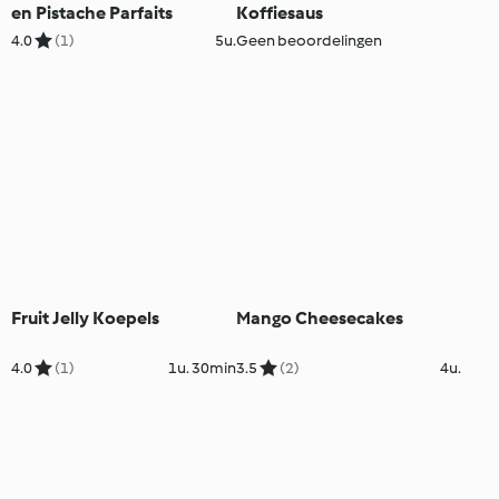
en Pistache Parfaits
Koffiesaus
4.0
(1)
5u.
Geen beoordelingen
Fruit Jelly Koepels
Mango Cheesecakes
4.0
(1)
1u. 30min
3.5
(2)
4u.