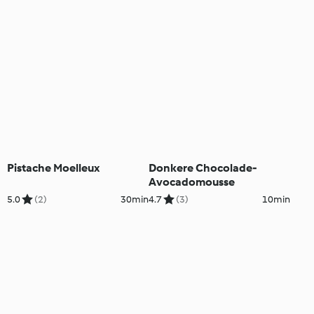
Pistache Moelleux
Donkere Chocolade-
Avocadomousse
5.0
(2)
30min
4.7
(3)
10min