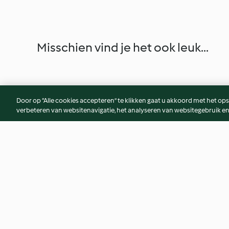
Misschien vind je het ook leuk...
Door op “Alle cookies accepteren” te klikken gaat u akkoord met het op
verbeteren van websitenavigatie, het analyseren van websitegebruik en
Zalm met Basmatirijst en Dille-
Orzo pasta met zal
Roomsaus
spinazie
5.0
(1)
4.2
(56)