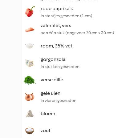
rode paprika's
in staafjes gesneden (1 cm)
zalmfilet, vers
aan één stuk (ongeveer 20 cm x 30 cm)
room, 35% vet
gorgonzola
in stukken gesneden
verse dille
gele uien
in vieren gesneden
bloem
zout