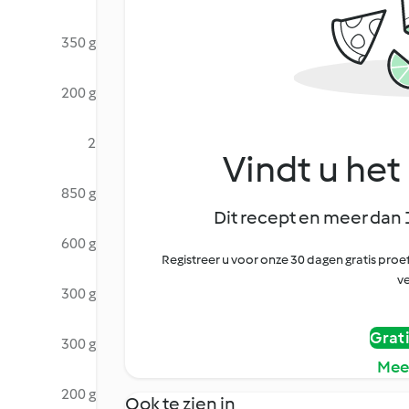
350 g
200 g
2
Vindt u het 
850 g
Dit recept en meer dan 
600 g
Registreer u voor onze 30 dagen gratis pr
ve
300 g
Grat
300 g
Mee
200 g
Ook te zien in