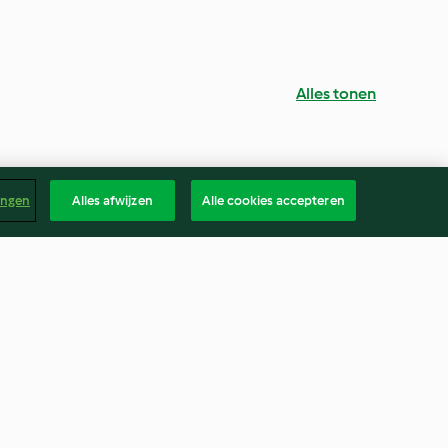
Alles tonen
ingen
Alles afwijzen
Alle cookies accepteren
uwcurry
Asperges met Tonijn en
Citroenvinaigrette
Geen beoordelingen