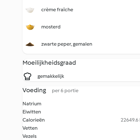
crème fraîche
mosterd
zwarte peper, gemalen
Moeilijkheidsgraad
gemakkelijk
Voeding
per 6 portie
Natrium
Eiwitten
Calorieën
22649.6 
Vetten
Vezels