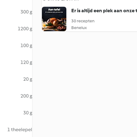
Er is altijd een plek aan onze 
300 g
30 recepten
Benelux
1200 g
100 g
120 g
20 g
200 g
30 g
1 theelepel