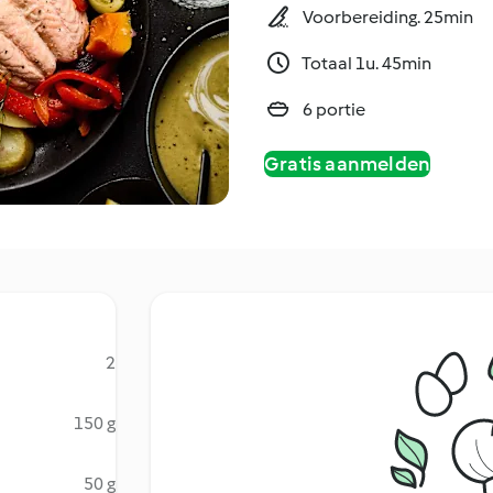
Voorbereiding. 25min
Totaal 1u. 45min
6 portie
Gratis aanmelden
2
150 g
50 g