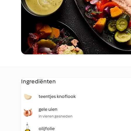
Ingrediënten
teentjes knoflook
gele uien
in vieren gesneden
olijfolie