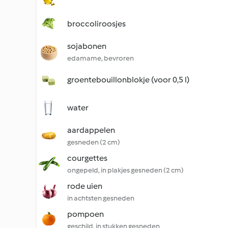
broccoliroosjes
sojabonen
edamame, bevroren
groentebouillonblokje (voor 0,5 l)
water
aardappelen
gesneden (2 cm)
courgettes
ongepeld, in plakjes gesneden (2 cm)
rode uien
in achtsten gesneden
pompoen
geschild, in stukken gesneden