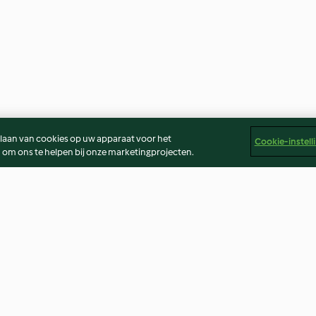
slaan van cookies op uw apparaat voor het
Cookie-instell
 om ons te helpen bij onze marketingprojecten.
m en
Gestoomde zeetong met
Kokos-Kabelja
kruiden en wortelmousseline
4.2
(6)
4.0
(2)