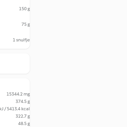
150 g
75 g
1 snuifje
15344.2 mg
374.5 g
kJ / 5413.4 kcal
322.7 g
48.5 g