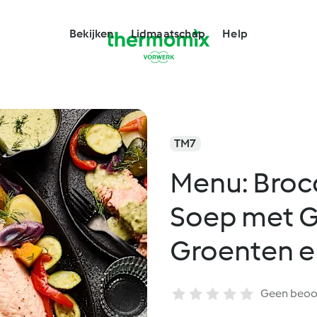
Bekijken
Lidmaatschap
Help
TM7
Menu: Broc
Soep met G
Groenten en
Geen beoo