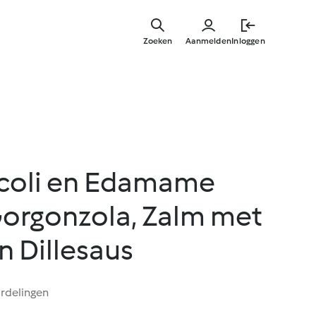
Overslaa
naar
Zoeken
Aanmelden
Inloggen
hoofdinh
coli en Edamame
orgonzola, Zalm met
 Dillesaus
rdelingen