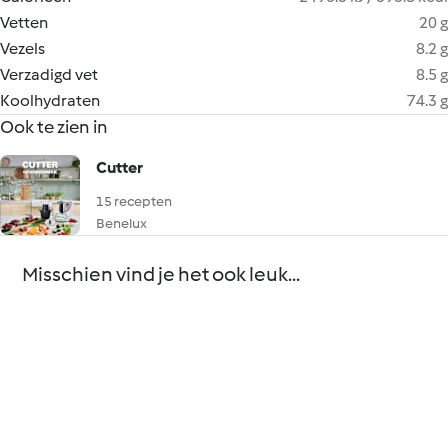
Vetten
20 g
Vezels
8.2 g
Verzadigd vet
8.5 g
Koolhydraten
74.3 g
Ook te zien in
Cutter
15 recepten
Benelux
Misschien vind je het ook leuk...