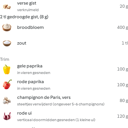
verse gist
20 g
verkruimeld
2 tl gedroogde gist, (8 g)
broodbloem
400 g
zout
1 tl
Trim
gele paprika
100 g
in vieren gesneden
rode paprika
100 g
in vieren gesneden
champignon de Paris, vers
80 g
steeltjes verwijderd (ongeveer 5-6 champignons)
rode ui
120 g
verticaal doormidden gesneden (1 kleine ui)