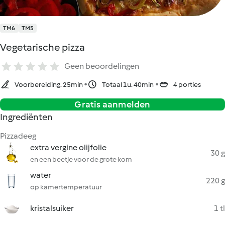
TM6
TM5
Vegetarische pizza
Geen beoordelingen
Voorbereiding. 25min
Totaal 1u. 40min
4 porties
Gratis aanmelden
Ingrediënten
Pizzadeeg
extra vergine olijfolie
30 g
en een beetje voor de grote kom
water
220 g
op kamertemperatuur
kristalsuiker
1 tl