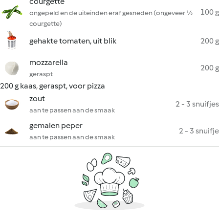
courgette
100 g
ongepeld en de uiteinden eraf gesneden (ongeveer ½
courgette)
gehakte tomaten, uit blik
200 g
mozzarella
200 g
geraspt
200 g kaas, geraspt, voor pizza
zout
2 - 3 snuifjes
aan te passen aan de smaak
gemalen peper
2 - 3 snuifje
aan te passen aan de smaak