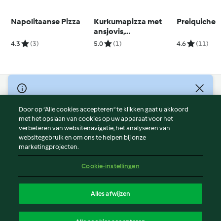
Napolitaanse Pizza
Kurkumapizza met
Preiquiche
ansjovis,
courgettebloemen en
4.3
(3)
5.0
(1)
4.6
(11)
uien
© Copyright 2026
Door op “Alle cookies accepteren” te klikken gaat u akkoord
Gebruiksvoorwaarden
met het opslaan van cookies op uw apparaat voor het
Privacybeleid
verbeteren van websitenavigatie, het analyseren van
Disclaimer
websitegebruik en om ons te helpen bij onze
marketingprojecten.
Colofon
Cookies
Cookie-instellingen
Verslag Inhoud
Opzegging van contract
Alles afwijzen
Toegankelijkheidsverklaring