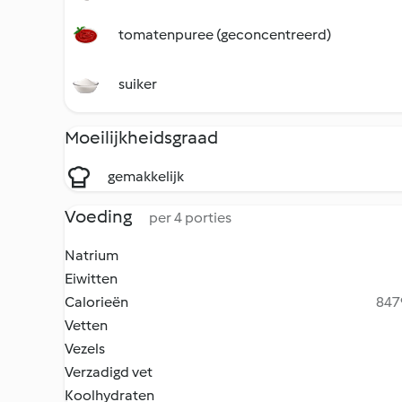
tomatenpuree (geconcentreerd)
suiker
Moeilijkheidsgraad
gemakkelijk
Voeding
per 4 porties
Natrium
Eiwitten
Calorieën
8479
Vetten
Vezels
Verzadigd vet
Koolhydraten