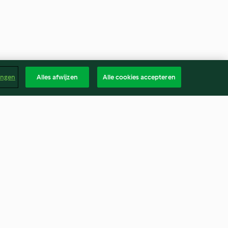
ingen
Alles afwijzen
Alle cookies accepteren
ep
200 g prei fruiten
4.2
(10)