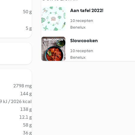
Aan tafel 2022!
50 g
10 recepten
Benelux
5 g
Slowcooken
10 recepten
Benelux
2798 mg
144 g
 kJ / 2026 kcal
138 g
12.1 g
58 g
36 g