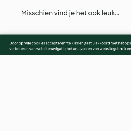
Misschien vind je het ook leuk...
Door op “Alle cookies accepteren” te klikken gaat u akkoord met het op
verbeteren van websitenavigatie, het analyseren van websitegebruik en
Pompoensoep met room
Champagne en bess
4.1
(10)
4.9
(11)