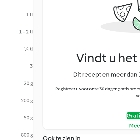
1 tl
1 - 2 tl
¼ tl
Vindt u het 
3
Dit recept en meer dan 
20 g
Registreer u voor onze 30 dagen gratis pr
ve
200 g
Grat
50 g
Mee
800 g
Ook te zien in