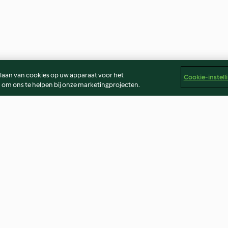
slaan van cookies op uw apparaat voor het
Cookie-instell
 om ons te helpen bij onze marketingprojecten.
en trifle
Geraspte Parmezaanse kaas
Mysterieuze so
5.0
(2)
4.6
(29)