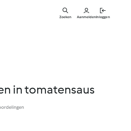
Overslaa
naar
Zoeken
Aanmelden
Inloggen
hoofdinh
en in tomatensaus
oordelingen