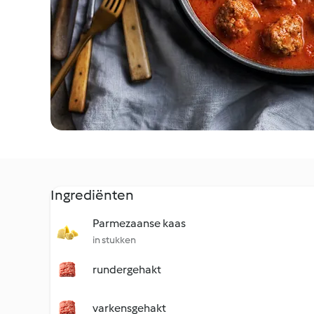
Ingrediënten
Parmezaanse kaas
in stukken
rundergehakt
varkensgehakt