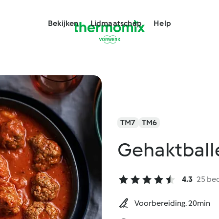
Bekijken
Lidmaatschap
Help
TM7
TM6
Gehaktball
4.3
25 be
Voorbereiding. 20min