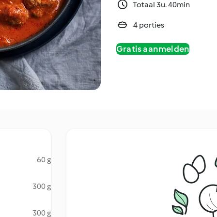
Totaal 3u. 40min
4 porties
Gratis aanmelden
60 g
300 g
300 g