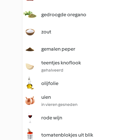
gedroogde oregano
zout
gemalen peper
teentjes knoflook
gehalveerd
olijfolie
uien
in vieren gesneden
rode wijn
tomatenblokjes uit blik