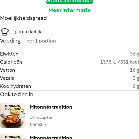
Gratis aanmelden
Meer informatie
Moeilijkheidsgraad
gemakkelijk
Voeding
per 1 portion
Eiwitten
36 g
Calorieën
1378 kJ / 331 kcal
Vetten
16 g
Vezels
3 g
Koolhydraten
6 g
Ook te zien in
Mitonnés tradition
10 recepten
Frankrijk
Mitonnés tradition