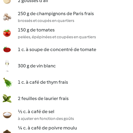
2 gousses d'ail
250 g de champignons de Paris frais
brossés et coupés en quartiers
150 g de tomates
pelées, épépinées et coupées en quartiers
1 c. à soupe de concentré de tomate
300 g de vin blanc
1 c. à café de thym frais
2 feuilles de laurier frais
½ c. à café de sel
à ajuster en fonction des goûts
¼ c. à café de poivre moulu