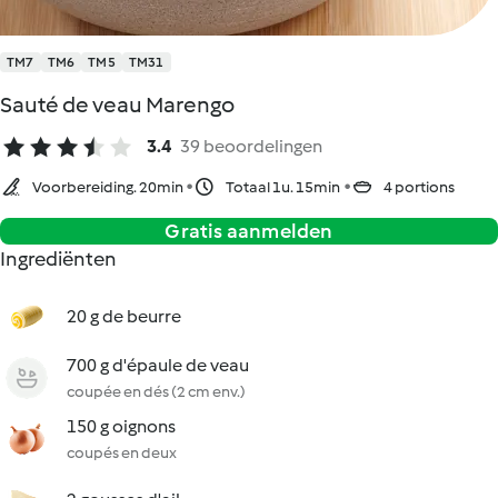
TM7
TM6
TM5
TM31
Sauté de veau Marengo
3.4
39 beoordelingen
Voorbereiding. 20min
Totaal 1u. 15min
4 portions
Gratis aanmelden
Ingrediënten
20 g de beurre
700 g d'épaule de veau
coupée en dés (2 cm env.)
150 g oignons
coupés en deux