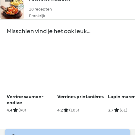
10 recepten
Frankrijk
Misschien vind je het ook leuk...
Verrine saumon-
Verrines printanières
Lapin mare
endive
4.4
(90)
4.2
(105)
3.7
(61)