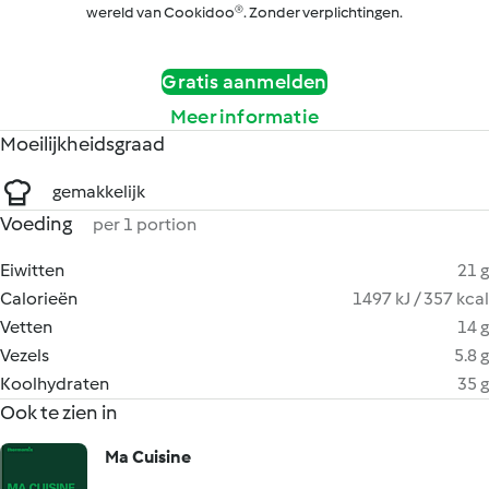
wereld van Cookidoo®. Zonder verplichtingen.
Gratis aanmelden
Meer informatie
Moeilijkheidsgraad
gemakkelijk
Voeding
per 1 portion
Eiwitten
21 g
Calorieën
1497 kJ / 357 kcal
Vetten
14 g
Vezels
5.8 g
Koolhydraten
35 g
Ook te zien in
Ma Cuisine