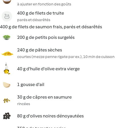
à ajuster en fonction des goûts
400 g de filets de truite
parés et désarêtés
400 g de filets de saumon frais, parés et désarêtés
200 g de petits pois surgelés
240 g de pâtes sèches
courtes (mezze penne rigate par ex.), 10 min de cuisson
40 g d'huile d'olive extra vierge
1 gousse d'ail
30 g de câpres en saumure
rincées
80 g d'olives noires dénoyautées