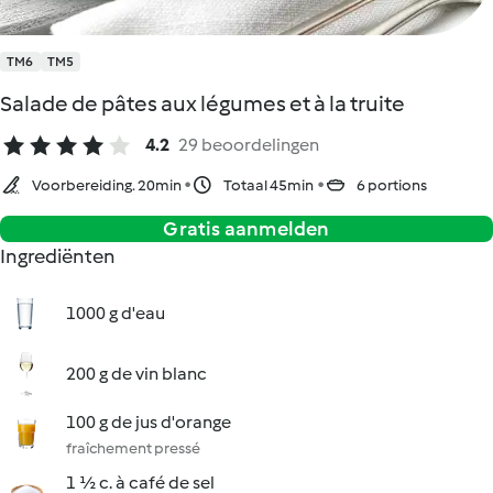
TM6
TM5
Salade de pâtes aux légumes et à la truite
4.2
29 beoordelingen
Voorbereiding. 20min
Totaal 45min
6 portions
Gratis aanmelden
Ingrediënten
1000 g d'eau
200 g de vin blanc
100 g de jus d'orange
fraîchement pressé
1 ½ c. à café de sel