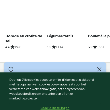
Dorade en croûte de
Légumes farcis
Poulet à la 
sel
4.6
(93)
3.5
(114)
3.9
(35)
© Copyright 2026
Door op “Alle cookies accepteren” te klikken gaat u akkoord
Gebruiksvoorwaarden
met het opslaan van cookies op uw apparaat voor het
Privacybeleid
verbeteren van websitenavigatie, het analyseren van
Disclaimer
websitegebruik en om ons te helpen bij onze
marketingprojecten.
Colofon
Cookies
Cookie-instellingen