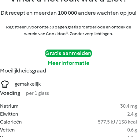
Dit recept en meer dan 100 000 andere wachten op jou!
Registreer u voor onze 30 dagen gratis proefperiode en ontdek de
wereld van Cookidoo®. Zonder verplichtingen.
Gratis aanmelden
Meer informatie
Moeilijkheidsgraad
gemakkelijk
Voeding
per 1 glass
Natrium
30.4 mg
Eiwitten
2.4 g
Calorieën
577.5 kJ / 138 kcal
Vetten
0.6 g