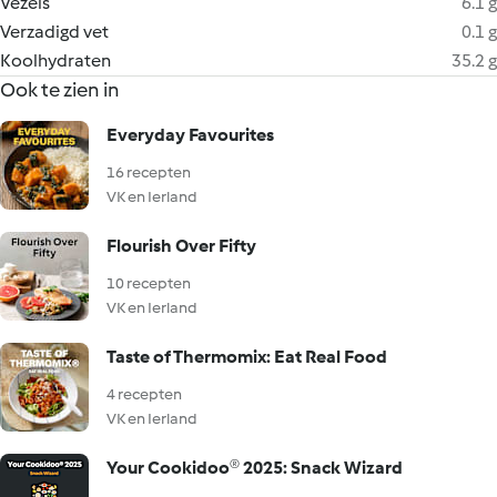
Vezels
6.1 g
Verzadigd vet
0.1 g
Koolhydraten
35.2 g
Ook te zien in
Everyday Favourites
16 recepten
VK en Ierland
Flourish Over Fifty
10 recepten
VK en Ierland
Taste of Thermomix: Eat Real Food
4 recepten
VK en Ierland
Your Cookidoo® 2025: Snack Wizard