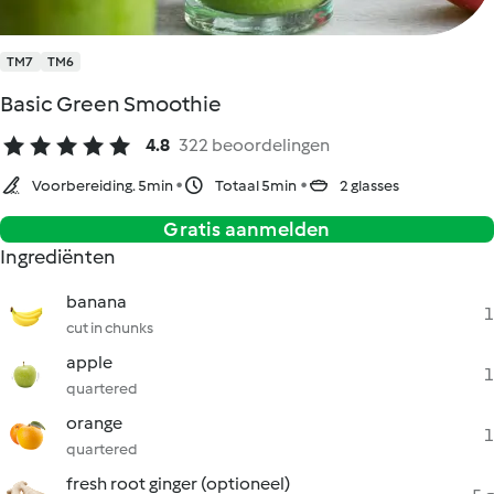
TM7
TM6
Basic Green Smoothie
4.8
322 beoordelingen
Voorbereiding. 5min
Totaal 5min
2 glasses
Gratis aanmelden
Ingrediënten
banana
1
cut in chunks
apple
1
quartered
orange
1
quartered
fresh root ginger (optioneel)