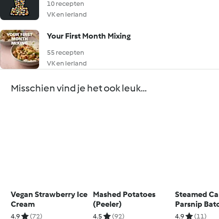
10 recepten
VK en Ierland
Your First Month Mixing
55 recepten
VK en Ierland
Misschien vind je het ook leuk...
Vegan Strawberry Ice
Mashed Potatoes
Steamed Ca
Cream
(Peeler)
Parsnip Bat
4.9
(72)
4.5
(92)
4.9
(11)