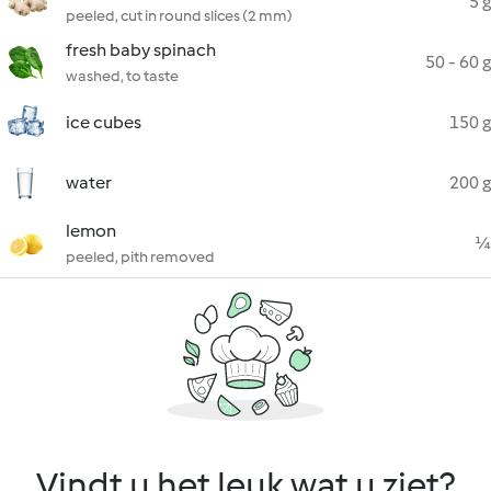
5 g
peeled, cut in round slices (2 mm)
fresh baby spinach
50 - 60 g
washed, to taste
ice cubes
150 g
water
200 g
lemon
¼
peeled, pith removed
Vindt u het leuk wat u ziet?