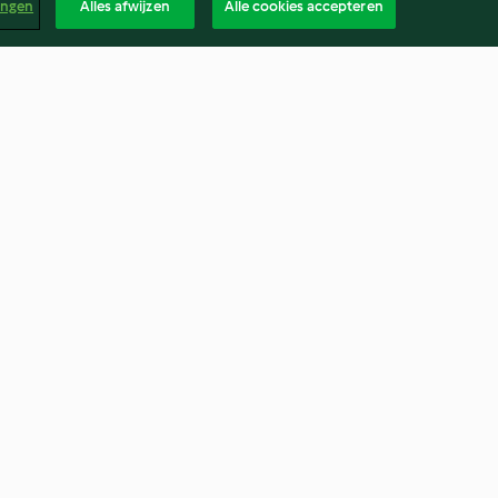
ingen
Alles afwijzen
Alle cookies accepteren
Carrot and Coriander Soup
4.7
(247)
Neder
contract
Toegankelijkheidsverklaring