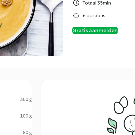
Totaal 35min
6 portions
Gratis aanmelden
300 g
100 g
80 g