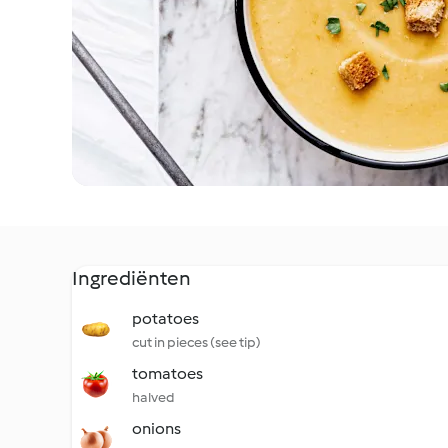
Ingrediënten
potatoes
cut in pieces (see tip)
tomatoes
halved
onions