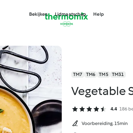
Bekijken
Lidmaatschap
Help
TM7
TM6
TM5
TM31
Vegetable 
4.4
186 b
Voorbereiding. 15min