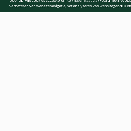
Door op “Alle cookies accepteren” te klikken gaat u akkoord met het op
verbeteren van websitenavigatie, het analyseren van websitegebruik en
Carrot and Coriander Soup
Curried Parsnip So
4.6
(540)
4.8
(691)
© Copyright 2026
Gebruiksvoorwaarden
Privacybeleid
Disclaim