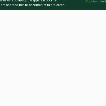
slaan van cookies op uw apparaat voor het
Cookie-instell
 om ons te helpen bij onze marketingprojecten.
up
Steamed Broccoli and
Beef Stroganoff
Courgettes
4.5
(14)
4.0
(149)
er
Colofon
Cookies
Verslag Inhoud
Opzegging van 