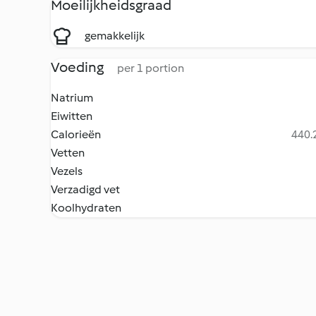
Moeilijkheidsgraad
gemakkelijk
Voeding
per 1 portion
Natrium
Eiwitten
Calorieën
440.2
Vetten
Vezels
Verzadigd vet
Koolhydraten