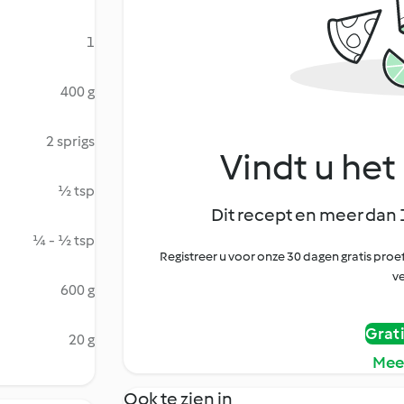
1
400 g
2 sprigs
Vindt u het 
½ tsp
Dit recept en meer dan 
¼ - ½ tsp
Registreer u voor onze 30 dagen gratis pr
ve
600 g
Grat
20 g
Mee
Ook te zien in