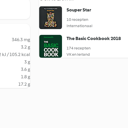
Souper Star
10 recepten
Internationaal
The Basic Cookbook 2018
346.3 mg
3.2 g
174 recepten
 kJ / 105.2 kcal
VK en Ierland
3 g
3.6 g
1.8 g
17.2 g