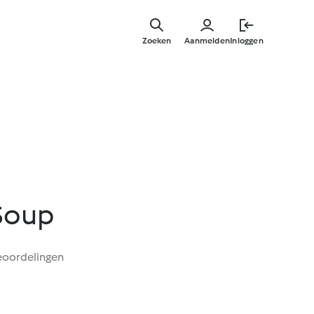
Overslaa
naar
Zoeken
Aanmelden
Inloggen
hoofdinh
Soup
eoordelingen