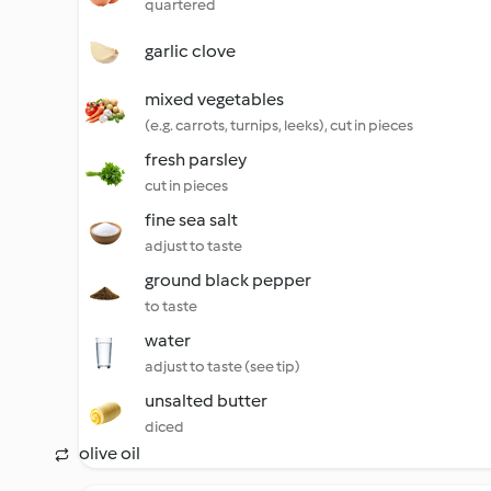
quartered
garlic clove
mixed vegetables
(e.g. carrots, turnips, leeks), cut in pieces
fresh parsley
cut in pieces
fine sea salt
adjust to taste
ground black pepper
to taste
water
adjust to taste (see tip)
unsalted butter
diced
olive oil