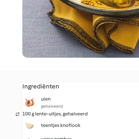
Ingrediënten
uien
gehalveerd
100 g lente-uitjes, gehalveerd
teentjes knoflook
verse gember