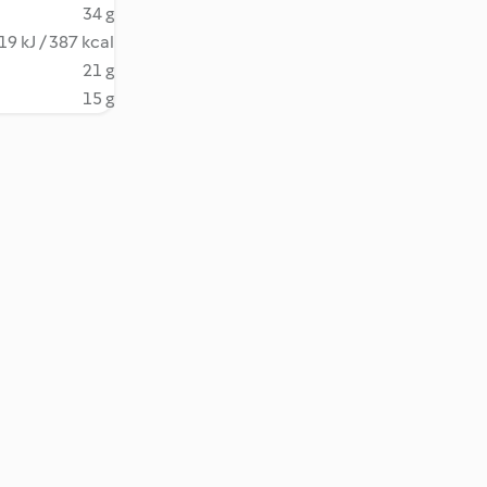
34 g
19 kJ / 387 kcal
21 g
15 g