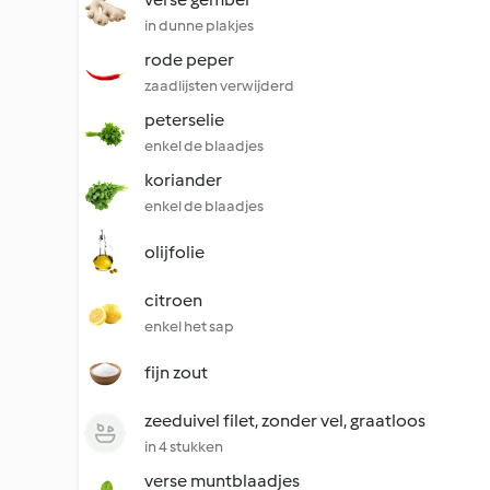
in dunne plakjes
rode peper
zaadlijsten verwijderd
peterselie
enkel de blaadjes
koriander
enkel de blaadjes
olijfolie
citroen
enkel het sap
fijn zout
zeeduivel filet, zonder vel, graatloos
in 4 stukken
verse muntblaadjes