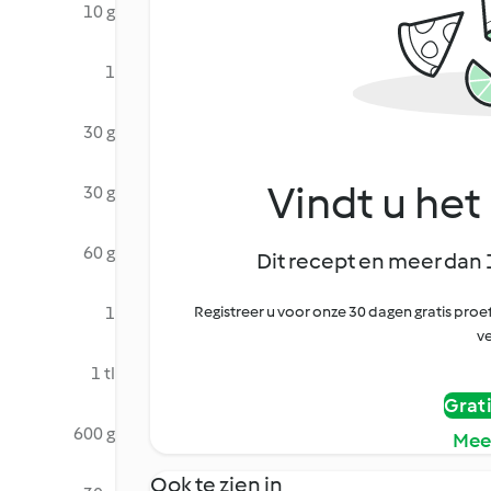
10 g
1
30 g
Vindt u het 
30 g
60 g
Dit recept en meer dan 
1
Registreer u voor onze 30 dagen gratis pr
ve
1 tl
Grat
600 g
Mee
Ook te zien in