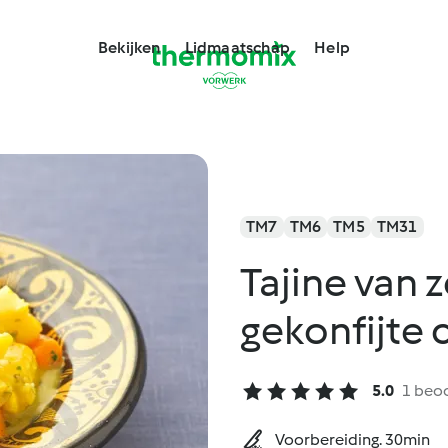
Bekijken
Lidmaatschap
Help
TM7
TM6
TM5
TM31
Tajine van 
gekonfijte 
5.0
1 beo
Voorbereiding. 30min