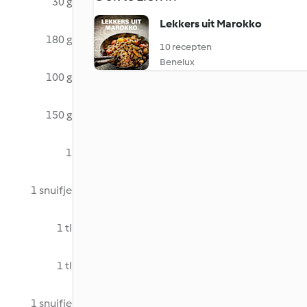
30 g
Lekkers uit Marokko
180 g
10 recepten
Benelux
100 g
150 g
1
1 snuifje
1 tl
1 tl
1 snuifje