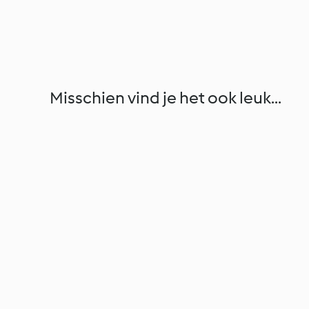
Misschien vind je het ook leuk...
Mini Burgers
Lactose- en eivrije