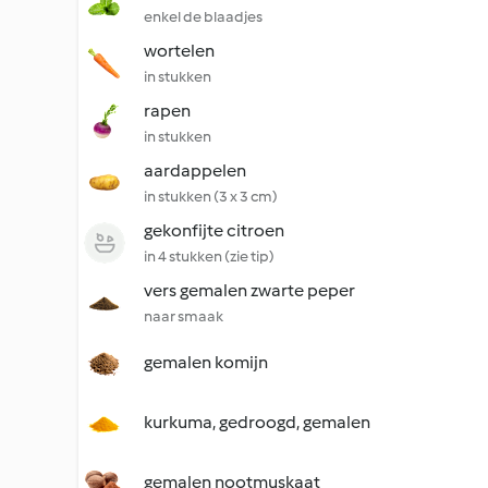
enkel de blaadjes
wortelen
in stukken
rapen
in stukken
aardappelen
in stukken (3 x 3 cm)
gekonfijte citroen
in 4 stukken (zie tip)
vers gemalen zwarte peper
naar smaak
gemalen komijn
kurkuma, gedroogd, gemalen
gemalen nootmuskaat