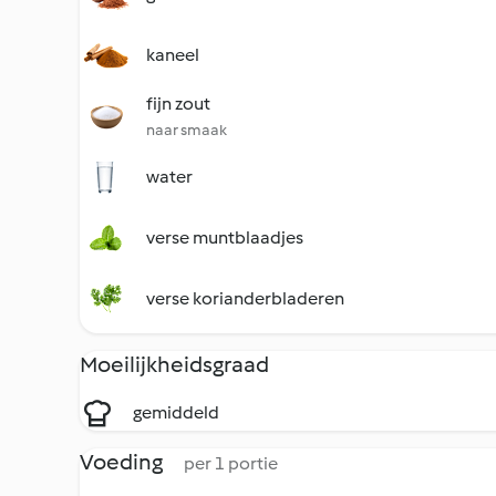
kaneel
fijn zout
naar smaak
water
verse muntblaadjes
verse korianderbladeren
Moeilijkheidsgraad
gemiddeld
Voeding
per 1 portie