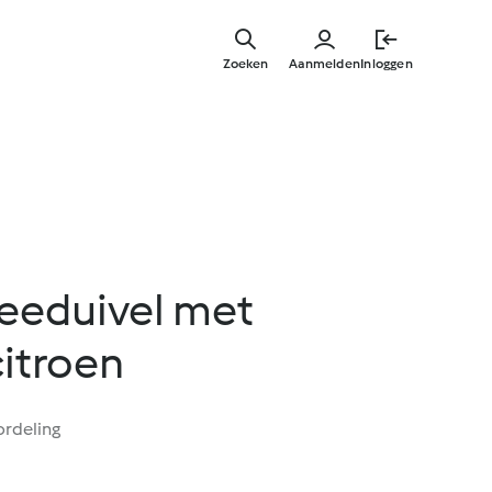
Overslaa
naar
Zoeken
Aanmelden
Inloggen
hoofdinh
zeeduivel met
citroen
ordeling