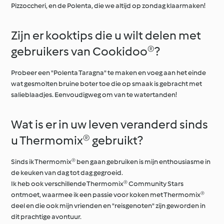
Pizzoccheri, en de Polenta, die we altijd op zondag klaarmaken!
Zijn er kooktips die u wilt delen met
gebruikers van Cookidoo®?
Probeer een "Polenta Taragna" te maken en voeg aan het einde
wat gesmolten bruine boter toe die op smaak is gebracht met
salieblaadjes. Eenvoudigweg om van te watertanden!
Wat is er in uw leven veranderd sinds
u Thermomix® gebruikt?
Sinds ik Thermomix® ben gaan gebruiken is mijn enthousiasme in
de keuken van dag tot dag gegroeid.
Ik heb ook verschillende Thermomix® Community Stars
ontmoet, waarmee ik een passie voor koken met Thermomix®
deel en die ook mijn vrienden en "reisgenoten" zijn geworden in
dit prachtige avontuur.