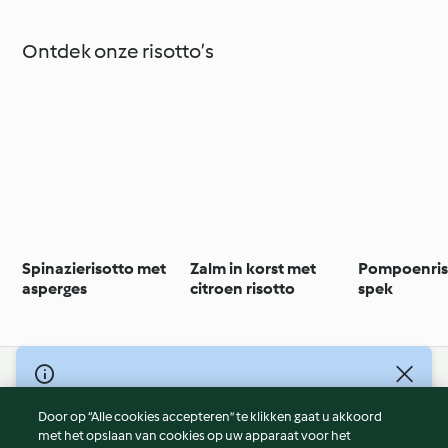
Ontdek onze risotto’s
Spinazierisotto met
Zalm in korst met
Pompoenris
asperges
citroen risotto
spek
© Copyright 2026
Door op “Alle cookies accepteren” te klikken gaat u akkoord
Gebruiksvoorwaarden
met het opslaan van cookies op uw apparaat voor het
Privacybeleid