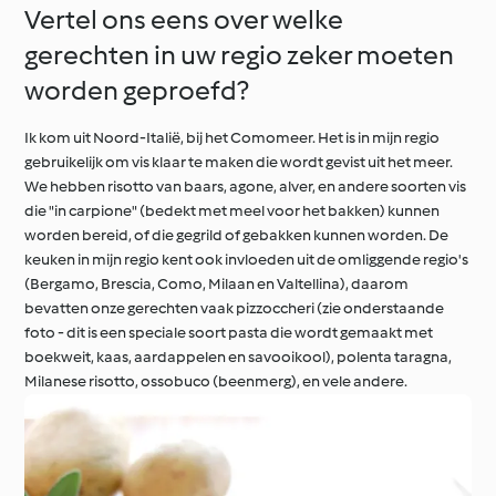
Vertel ons eens over welke
gerechten in uw regio zeker moeten
worden geproefd?
Ik kom uit Noord-Italië, bij het Comomeer. Het is in mijn regio
gebruikelijk om vis klaar te maken die wordt gevist uit het meer.
We hebben risotto van baars, agone, alver, en andere soorten vis
die "in carpione" (bedekt met meel voor het bakken) kunnen
worden bereid, of die gegrild of gebakken kunnen worden. De
keuken in mijn regio kent ook invloeden uit de omliggende regio's
(Bergamo, Brescia, Como, Milaan en Valtellina), daarom
bevatten onze gerechten vaak pizzoccheri (zie onderstaande
foto - dit is een speciale soort pasta die wordt gemaakt met
boekweit, kaas, aardappelen en savooikool), polenta taragna,
Milanese risotto, ossobuco (beenmerg), en vele andere.