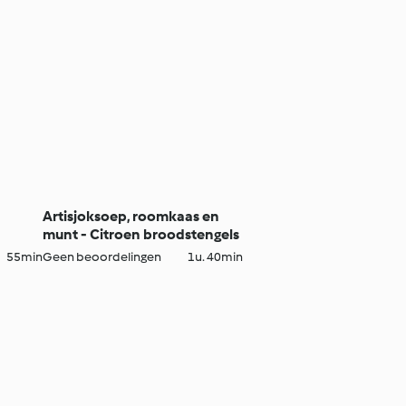
Artisjoksoep, roomkaas en
munt - Citroen broodstengels
55min
Geen beoordelingen
1u. 40min