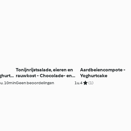
Tonijnrijstsalade, eieren en
Aardbeiencompote -
ghurt
rauwkost - Chocolade- en
Yoghurtcake
licum
frambozengebak
u. 10min
Geen beoordelingen
1u.
4
(1)