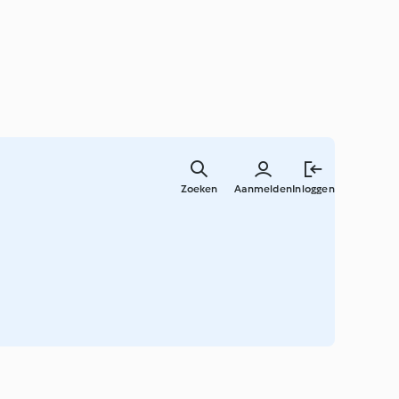
Overslaa
naar
Zoeken
Aanmelden
Inloggen
hoofdinh