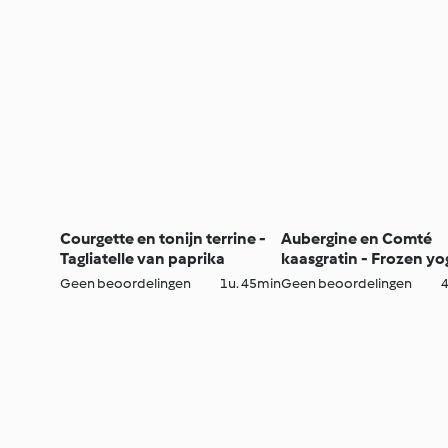
Courgette en tonijn terrine -
Aubergine en Comté
Tagliatelle van paprika
kaasgratin - Frozen yo
met aardbeien en basi
Geen beoordelingen
1u. 45min
Geen beoordelingen
4