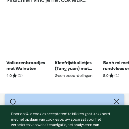
Misschien vind je het ook leuk...
Volkorenbroodjes
Kleefrijstballetjes
Banh mi me
met Walnoten
(Tang yuan) met
rundvlees e
zwarte sesam
citroengras
4.0
(1)
Geen beoordelingen
5.0
(1)
© Copyright 2026
Door op “Alle cookies accepteren” te klikken gaat u akkoord
Gebruiksvoorwaarden
met het opslaan van cookies op uw apparaat voor het
Privacybeleid
verbeteren van websitenavigatie, het analyseren van