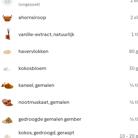
2 el
(ongezoet)
ahornsiroop
2 el
vanille-extract, natuurlijk
1 tl
havervlokken
80 g
kokosbloem
30 g
kaneel, gemalen
½ tl
nootmuskaat, gemalen
¼ tl
gedroogde gemalen gember
¼ tl
kokos, gedroogd, geraspt
10 - 20 g