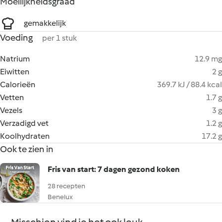
Moeilijkheidsgraad
gemakkelijk
Voeding
per 1 stuk
Natrium
12.9 mg
Eiwitten
2 g
Calorieën
369.7 kJ / 88.4 kcal
Vetten
1.7 g
Vezels
3 g
Verzadigd vet
1.2 g
Koolhydraten
17.2 g
Ook te zien in
Fris van start: 7 dagen gezond koken
28 recepten
Benelux