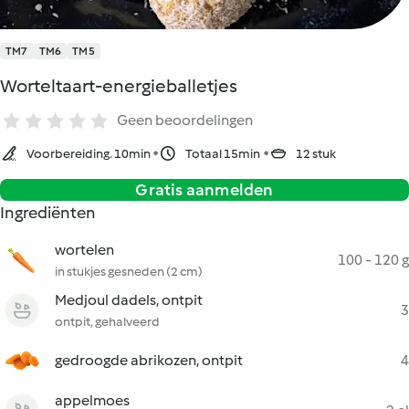
TM7
TM6
TM5
Worteltaart-energieballetjes
Geen beoordelingen
Voorbereiding. 10min
Totaal 15min
12 stuk
Gratis aanmelden
Ingrediënten
wortelen
100 - 120 g
in stukjes gesneden (2 cm)
Medjoul dadels, ontpit
3
ontpit, gehalveerd
gedroogde abrikozen, ontpit
4
appelmoes