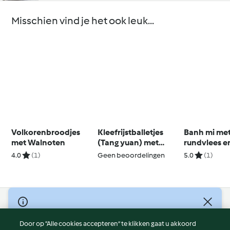
Misschien vind je het ook leuk...
Volkorenbroodjes
Kleefrijstballetjes
Banh mi me
met Walnoten
(Tang yuan) met
rundvlees e
zwarte sesam
citroengras
4.0
(1)
Geen beoordelingen
5.0
(1)
© Copyright 2026
Door op “Alle cookies accepteren” te klikken gaat u akkoord
Gebruiksvoorwaarden