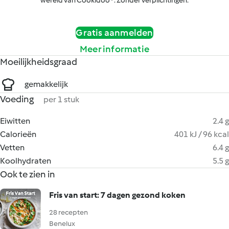
wereld van Cookidoo®. Zonder verplichtingen.
Gratis aanmelden
Meer informatie
Moeilijkheidsgraad
gemakkelijk
Voeding
per 1 stuk
Eiwitten
2.4 g
Calorieën
401 kJ / 96 kcal
Vetten
6.4 g
Koolhydraten
5.5 g
Ook te zien in
Fris van start: 7 dagen gezond koken
28 recepten
Benelux