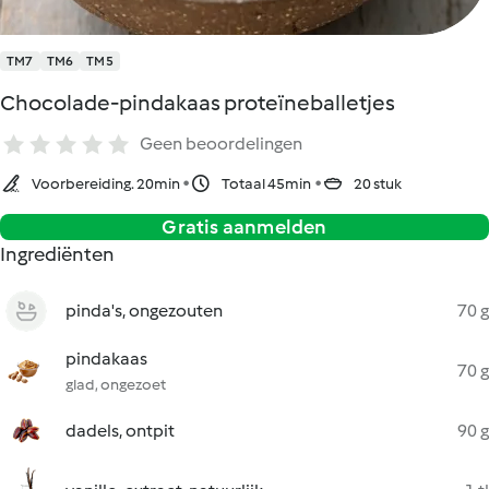
TM7
TM6
TM5
Chocolade-pindakaas proteïneballetjes
Geen beoordelingen
Voorbereiding. 20min
Totaal 45min
20 stuk
Gratis aanmelden
Ingrediënten
pinda's, ongezouten
70 g
pindakaas
70 g
glad, ongezoet
dadels, ontpit
90 g