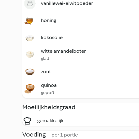
vanillewei-eiwitpoeder
honing
kokosolie
witte amandelboter
glad
zout
quinoa
gepoft
Moeilijkheidsgraad
gemakkelijk
Voeding
per 1 portie