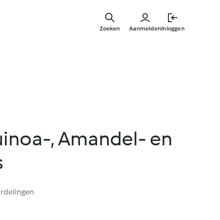
Overslaa
naar
Zoeken
Aanmelden
Inloggen
hoofdinh
inoa-, Amandel- en
s
rdelingen