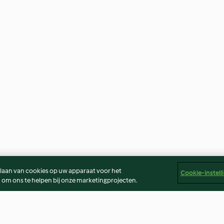
slaan van cookies op uw apparaat voor het
Cookie-instell
 om ons te helpen bij onze marketingprojecten.