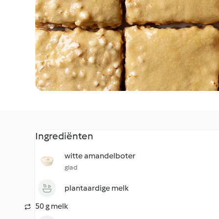
Ingrediënten
witte amandelboter
glad
plantaardige melk
50 g melk