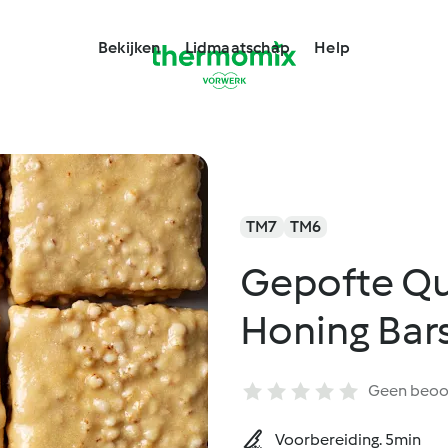
Bekijken
Lidmaatschap
Help
TM7
TM6
Gepofte Qu
Honing Bar
Geen beoo
Voorbereiding. 5min