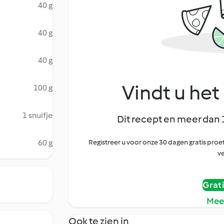
40 g
40 g
40 g
Vindt u het 
100 g
1 snuifje
Dit recept en meer dan 
60 g
Registreer u voor onze 30 dagen gratis pr
ve
Grat
Mee
Ook te zien in