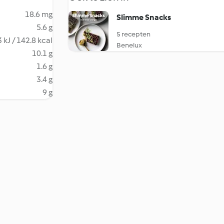
18.6 mg
Slimme Snacks
5.6 g
5 recepten
 kJ / 142.8 kcal
Benelux
10.1 g
1.6 g
3.4 g
9 g