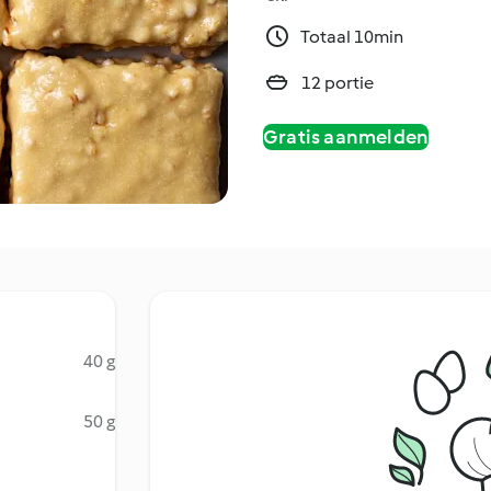
Totaal 10min
12 portie
Gratis aanmelden
40 g
50 g