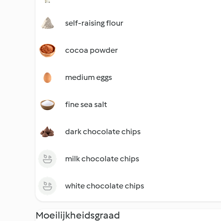
self-raising flour
cocoa powder
medium eggs
fine sea salt
dark chocolate chips
milk chocolate chips
white chocolate chips
Moeilijkheidsgraad