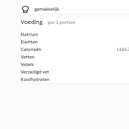
gemakkelijk
Voeding
per 1 portion
Natrium
Eiwitten
Calorieën
1446.7
Vetten
Vezels
Verzadigd vet
Koolhydraten