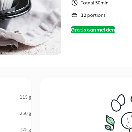
Totaal 50min
12 portions
Gratis aanmelden
115 g
250 g
125 g