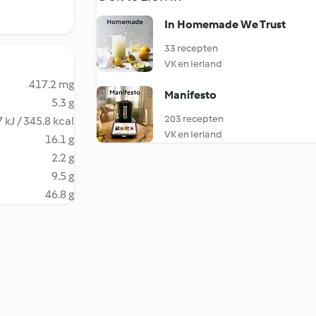
In Homemade We Trust
33 recepten
VK en Ierland
417.2 mg
Manifesto
5.3 g
203 recepten
 kJ / 345.8 kcal
VK en Ierland
16.1 g
2.2 g
9.5 g
46.8 g