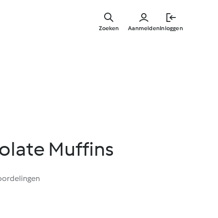
Overslaa
naar
Zoeken
Aanmelden
Inloggen
hoofdinh
olate Muffins
oordelingen