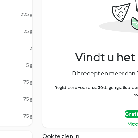
225 g
25 g
2
Vindt u het 
5 g
Dit recept en meer dan 
75 g
Registreer u voor onze 30 dagen gratis pr
ve
75 g
Grat
75 g
Mee
Ook te zien in