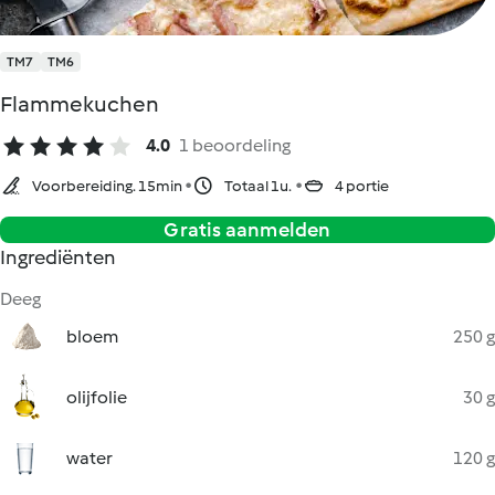
TM7
TM6
Flammekuchen
4.0
1 beoordeling
Voorbereiding. 15min
Totaal 1u.
4 portie
Gratis aanmelden
Ingrediënten
Deeg
bloem
250 g
olijfolie
30 g
water
120 g