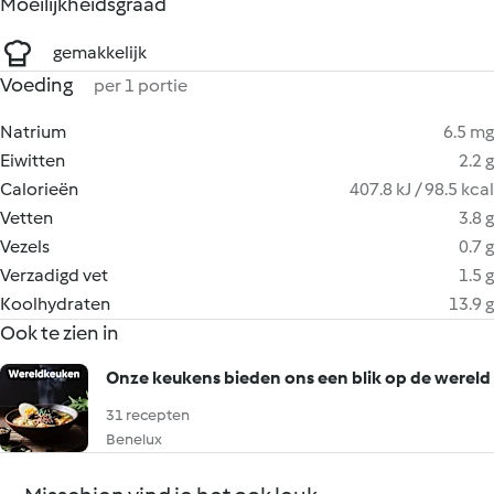
Moeilijkheidsgraad
gemakkelijk
Voeding
per 1 portie
Natrium
6.5 mg
Eiwitten
2.2 g
Calorieën
407.8 kJ / 98.5 kcal
Vetten
3.8 g
Vezels
0.7 g
Verzadigd vet
1.5 g
Koolhydraten
13.9 g
Ook te zien in
Onze keukens bieden ons een blik op de wereld
31 recepten
Benelux