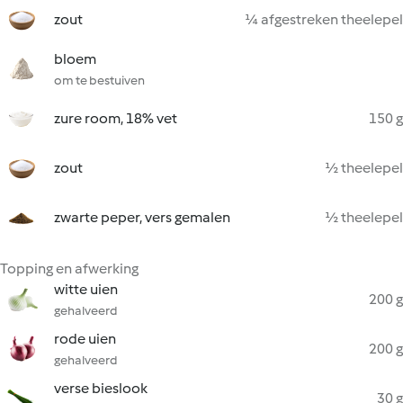
zout
¼ afgestreken theelepel
bloem
om te bestuiven
zure room, 18% vet
150 g
zout
½ theelepel
zwarte peper, vers gemalen
½ theelepel
Topping en afwerking
witte uien
200 g
gehalveerd
rode uien
200 g
gehalveerd
verse bieslook
30 g