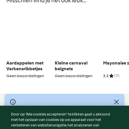
Misschien vind je het ook leuk...
Aardappelen met
Kleine carnaval
Mayonaise z
Varkensribbetjes
beignets
Geen beoordelingen
Geen beoordelingen
3.3
(7)
© Copyright 2026
Door op “Alle cookies accepteren” te klikken gaat u akkoord
Gebruiksvoorwaarden
met het opslaan van cookies op uw apparaat voor het
Privacybeleid
verbeteren van websitenavigatie, het analyseren van