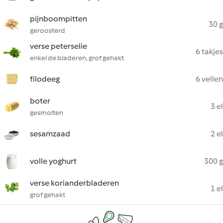
pijnboompitten
30 g
geroosterd
verse peterselie
6 takjes
enkel de bladeren, grof gehakt
filodeeg
6 vellen
boter
3 el
gesmolten
sesamzaad
2 el
volle yoghurt
300 g
verse korianderbladeren
1 el
grof gehakt