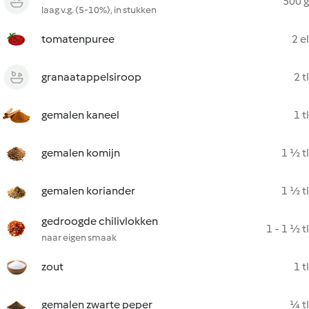
500 g
laag v.g. (5-10%), in stukken
tomatenpuree
2 el
granaatappelsiroop
2 tl
gemalen kaneel
1 tl
gemalen komijn
1 ½ tl
gemalen koriander
1 ½ tl
gedroogde chilivlokken
1 - 1 ½ tl
naar eigen smaak
zout
1 tl
gemalen zwarte peper
¼ tl