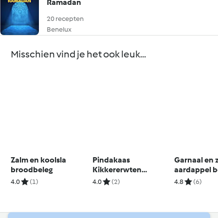
Ramadan
20 recepten
Benelux
Misschien vind je het ook leuk...
Zalm en koolsla
Pindakaas
Garnaal en 
broodbeleg
Kikkererwten
aardappel b
Koekjes
4.0
(1)
4.0
(2)
4.8
(6)