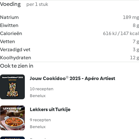
Voeding
per 1 stuk
Natrium
189 mg
Eiwitten
8 g
Calorieën
616 kJ / 147 kcal
Vetten
7 g
Verzadigd vet
3 g
Koolhydraten
12 g
Ook te zien in
Jouw Cookidoo® 2025 - Apéro Artiest
10 recepten
Benelux
Lekkers uit Turkije
9 recepten
Benelux