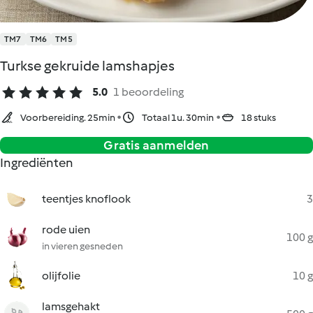
TM7
TM6
TM5
Turkse gekruide lamshapjes
5.0
1 beoordeling
Voorbereiding. 25min
Totaal 1u. 30min
18 stuks
Gratis aanmelden
Ingrediënten
teentjes knoflook
3
rode uien
100 g
in vieren gesneden
olijfolie
10 g
lamsgehakt