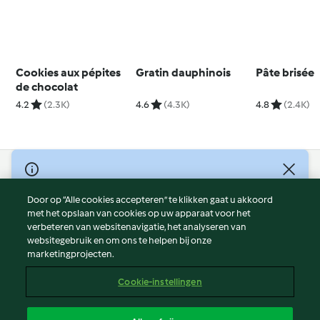
Cookies aux pépites
Gratin dauphinois
Pâte brisée
de chocolat
4.2
(2.3K)
4.6
(4.3K)
4.8
(2.4K)
© Copyright 2026
Door op “Alle cookies accepteren” te klikken gaat u akkoord
Gebruiksvoorwaarden
met het opslaan van cookies op uw apparaat voor het
Privacybeleid
verbeteren van websitenavigatie, het analyseren van
Disclaimer
websitegebruik en om ons te helpen bij onze
marketingprojecten.
Colofon
Cookies
Cookie-instellingen
Verslag Inhoud
Opzegging van contract