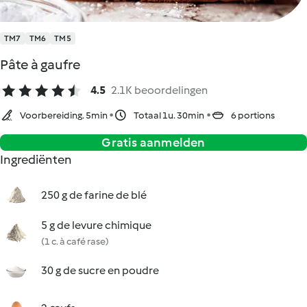
TM7
TM6
TM5
Pâte à gaufre
4.5
2.1K beoordelingen
Voorbereiding. 5min
Totaal 1u. 30min
6 portions
Gratis aanmelden
Ingrediënten
250 g de farine de blé
5 g de levure chimique
(1 c. à café rase)
30 g de sucre en poudre