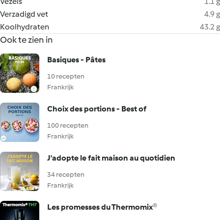
Vezels
1.1 g
Verzadigd vet
4.9 g
Koolhydraten
43.2 g
Ook te zien in
Basiques - Pâtes
10 recepten
Frankrijk
Choix des portions - Best of
100 recepten
Frankrijk
J'adopte le fait maison au quotidien
34 recepten
Frankrijk
Les promesses du Thermomix®