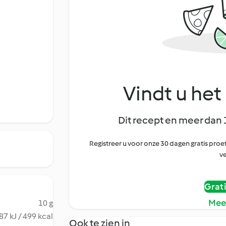
Vindt u het 
Dit recept en meer dan 
Registreer u voor onze 30 dagen gratis pr
ve
Grat
Mee
10 g
87 kJ / 499 kcal
Ook te zien in