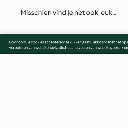
Misschien vind je het ook leuk...
Door op “Alle cookies accepteren” te klikken gaat u akkoord met het op
verbeteren van websitenavigatie, het analyseren van websitegebruik en
Pâte à gaufre
Crème pâtissière
4.5
(2.1K)
4.6
(1.2K)