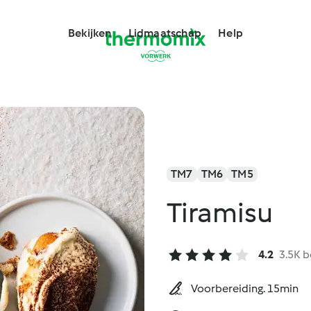
Bekijken
Lidmaatschap
Help
TM7
TM6
TM5
Tiramisu
4.2
3.5K 
Voorbereiding. 15min