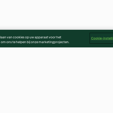
slaan van cookies op uw apparaat voor het
Cookie-instell
 om ons te helpen bij onze marketingprojecten.
Pâte à pizza
Smoothie
4.8
(6.1K)
4.9
(580)