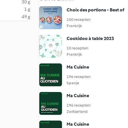
30 g
1 g
Choix des portions - Best of
49 g
100 recepten
Frankrijk
Cookidoo à table 2023
10 recepten
Frankrijk
Ma Cuisine
196 recepten
Spanje
Ma Cuisine
196 recepten
Zwitserland
Ma Cuisine