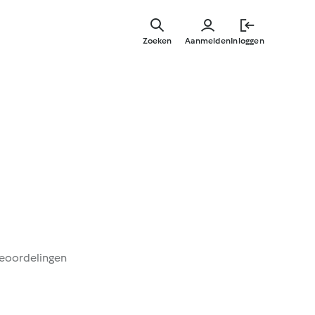
Overslaa
naar
Zoeken
Aanmelden
Inloggen
hoofdinh
beoordelingen