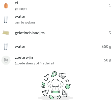
ei
1
geklopt
water
om te weken
gelatineblaadjes
3
water
350 g
zoete wijn
50 g
(zoete sherry of Madeira)