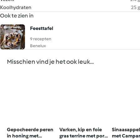
Koolhydraten
25 g
Ook te zien in
Feesttafel
9 recepten
Benelux
Misschien vind je het ook leuk...
Gepocheerde peren
Varken, kip en foie
Sinaasappel
in honing met
gras terrine met porto
met Campar