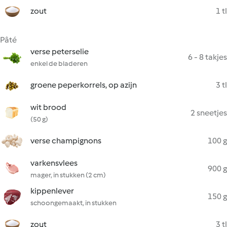
zout
1 tl
Pâté
verse peterselie
6 - 8 takjes
enkel de bladeren
groene peperkorrels, op azijn
3 tl
wit brood
2 sneetjes
(50 g)
verse champignons
100 g
varkensvlees
900 g
mager, in stukken (2 cm)
kippenlever
150 g
schoongemaakt, in stukken
zout
3 tl