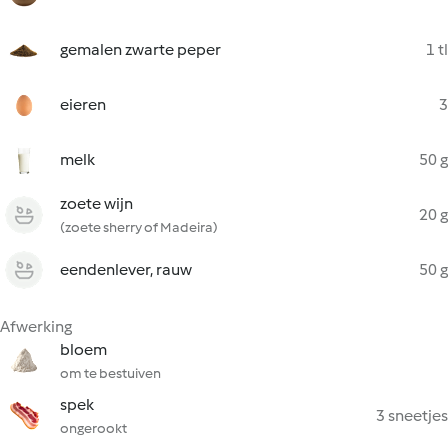
gemalen zwarte peper
1 tl
eieren
3
melk
50 g
zoete wijn
20 g
(zoete sherry of Madeira)
eendenlever, rauw
50 g
Afwerking
bloem
om te bestuiven
spek
3 sneetjes
ongerookt