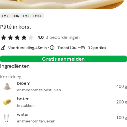
TM7
TM6
TM5
TM31
Pâté in korst
4.0
3 beoordelingen
Voorbereiding. 45min
Totaal 10u.
12 porties
Gratis aanmelden
Ingrediënten
Korstdeeg
bloem
400 g
en meer om te bestuiven
boter
200 g
in stukken
water
100 g
en meer om te weken