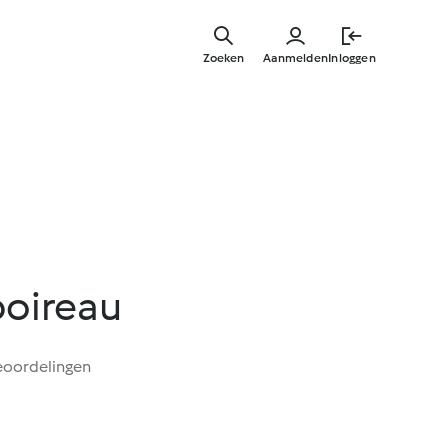
Overslaa
naar
Zoeken
Aanmelden
Inloggen
hoofdinh
poireau
eoordelingen