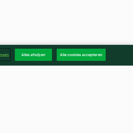
ingen
Alles afwijzen
Alle cookies accepteren
Soupe de tomate aux
vermicelles
4.5
(661)