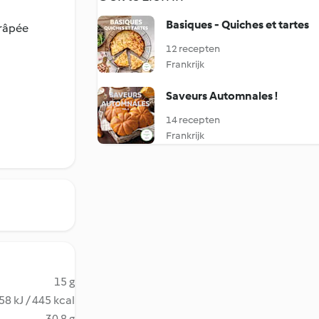
Basiques - Quiches et tartes
 râpée
12 recepten
Frankrijk
Saveurs Automnales !
14 recepten
Frankrijk
15 g
58 kJ / 445 kcal
30.8 g