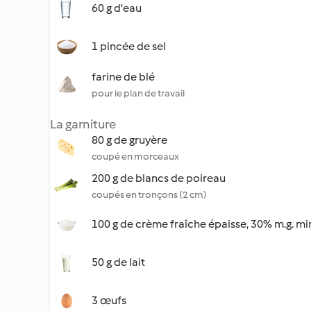
60 g d'eau
1 pincée de sel
farine de blé
pour le plan de travail
La garniture
80 g de gruyère
coupé en morceaux
200 g de blancs de poireau
coupés en tronçons (2 cm)
100 g de crème fraîche épaisse, 30% m.g. mi
50 g de lait
3 œufs