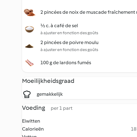
2 pincées de noix de muscade fraîchement
½ c. à café de sel
à ajuster en fonction des goûts
2 pincées de poivre moulu
à ajuster en fonction des goûts
100 g de lardons fumés
Moeilijkheidsgraad
gemakkelijk
Voeding
per 1 part
Eiwitten
Calorieën
18
Vetten