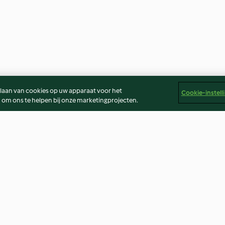
slaan van cookies op uw apparaat voor het
Cookie-instell
 om ons te helpen bij onze marketingprojecten.
Gratin de courgette
Tartiflette
4.3
(626)
4.6
(1.3K)