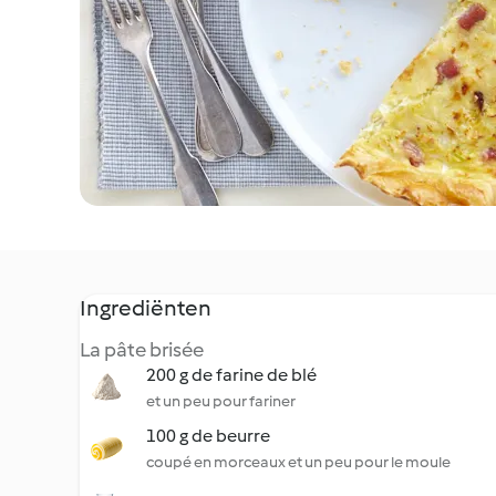
Ingrediënten
La pâte brisée
200 g de farine de blé
et un peu pour fariner
100 g de beurre
coupé en morceaux et un peu pour le moule