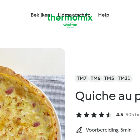
Bekijken
Lidmaatschap
Help
TM7
TM6
TM5
TM31
Quiche au 
4.3
905 b
Voorbereiding. 5min