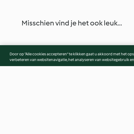
Misschien vind je het ook leuk...
Door op “Alle cookies accepteren” te klikken gaat u akkoord met het op
verbeteren van websitenavigatie, het analyseren van websitegebruik en
Verrine saumon, crevette,
Moussaka
avocat et fromage frais
4.7
(1.2K)
4.3
(1.5K)