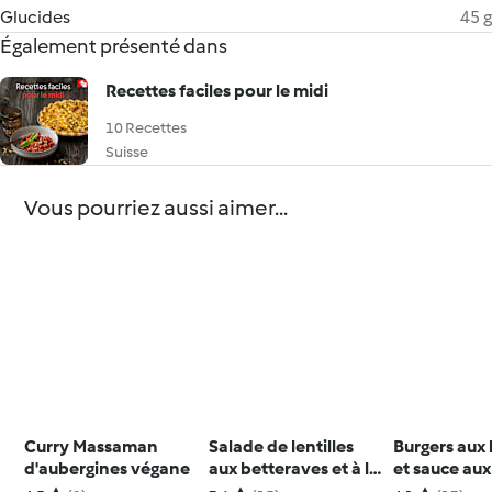
Glucides
45 g
Également présenté dans
Recettes faciles pour le midi
10 Recettes
Suisse
Vous pourriez aussi aimer...
Curry Massaman
Salade de lentilles
Burgers aux 
d'aubergines végane
aux betteraves et à la
et sauce aux
feta