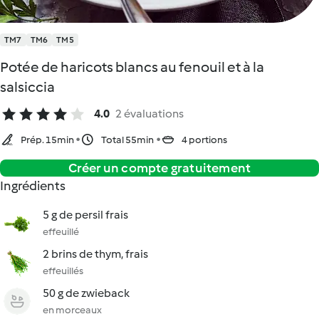
TM7
TM6
TM5
Potée de haricots blancs au fenouil et à la
salsiccia
4.0
2 évaluations
Prép. 15min
Total 55min
4 portions
Créer un compte gratuitement
Ingrédients
5 g de persil frais
effeuillé
2 brins de thym, frais
effeuillés
50 g de zwieback
en morceaux