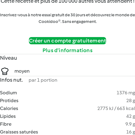
Cette recette et plus de 100 000 autres vous attendent !
Inscrivez-vous à notre essai gratuit de 30 jours et découvrez le monde de
Cookidoo®. Sans engagement.
Créer un compte gratuitement
Plus d’informations
Niveau
moyen
Infos nut.
par 1 portion
Sodium
1376 mg
Protides
28 g
Calories
2775 kJ / 663 kcal
Lipides
42 g
Fibre
9.9 g
Graisses saturées
16 g