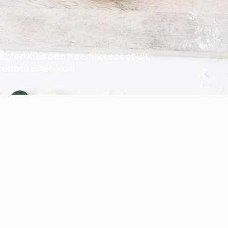
 hier! Kies een heerlijk recept uit,
n echte chef-kok!