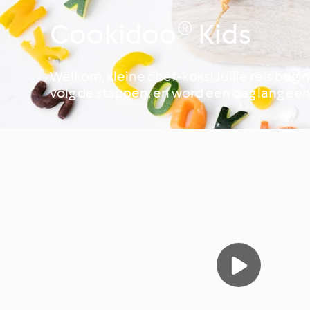
Cookidoo® Kids
Welkom, kleine chef-koks! Jullie reis begint
volg de stappen, en word een dag lang ee