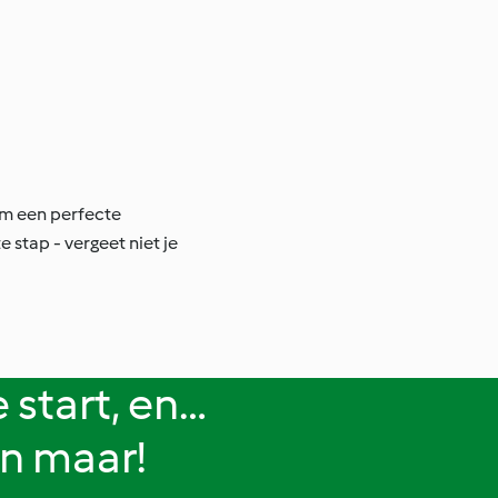
 om een perfecte
e stap - vergeet niet je
 start, en…
n maar!