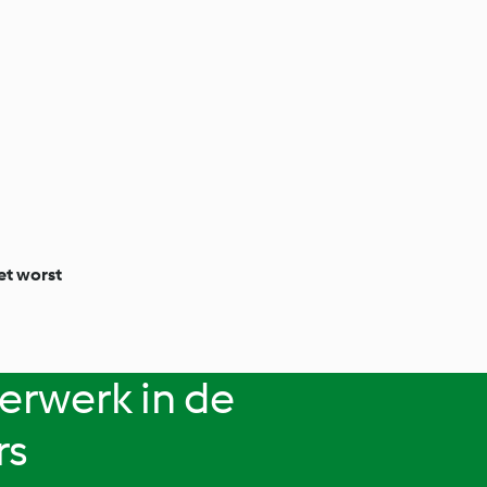
et worst
erwerk in de
rs