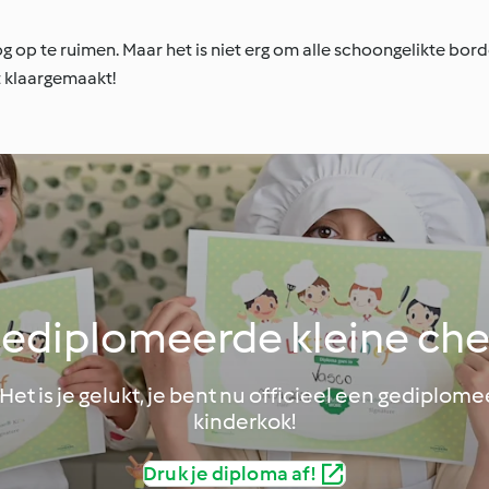
og op te ruimen. Maar het is niet erg om alle schoongelikte bord
bt klaargemaakt!
gediplomeerde kleine che
 Het is je gelukt, je bent nu officieel een gediplo
kinderkok!
Druk je diploma af!