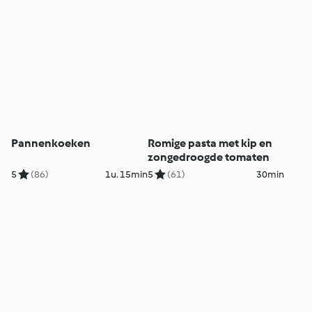
Pannenkoeken
Romige pasta met kip en
zongedroogde tomaten
5
(86)
1u. 15min
5
(61)
30min