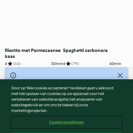
Risotto met Parmezaanse
Spaghetti carbonara
kaas
4
(34)
30min
4
(79)
40min
© Copyright 2026
Door op “Alle cookies accepteren” te klikken gaat u akkoord
Gebruiksvoorwaarden
met het opslaan van cookies op uw apparaat voor het
Privacybeleid
verbeteren van websitenavigatie, het analyseren van
Disclaimer
websitegebruik en om ons te helpen bij onze
marketingprojecten.
Colofon
Cookies
Cookie-instellingen
Verslag Inhoud