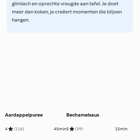
glimlach en oprechte vreugde aan tafel. Je doet
meer dan koken, je creëert momenten die blijven
hangen.
Aardappelpuree
Bechamelsaus
4
(126)
45min
5
(39)
15min