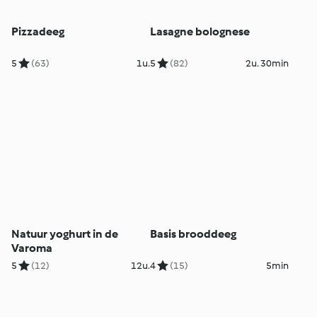
Pizzadeeg
Lasagne bolognese
5
(63)
1u.
5
(82)
2u. 30min
Natuur yoghurt in de
Basis brooddeeg
Varoma
5
(12)
12u.
4
(15)
5min