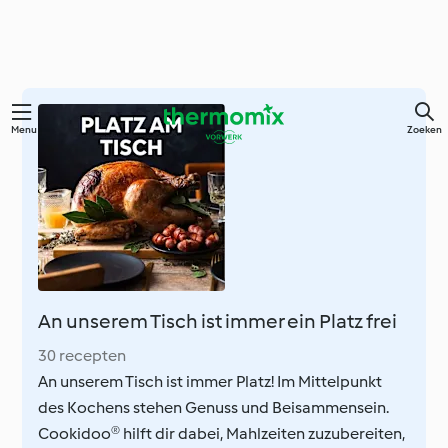
Overslaan
Menu
Zoeken
naar
hoofdinhoud
An unserem Tisch ist immer ein Platz frei
30 recepten
An unserem Tisch ist immer Platz! Im Mittelpunkt
des Kochens stehen Genuss und Beisammensein.
Cookidoo® hilft dir dabei, Mahlzeiten zuzubereiten,