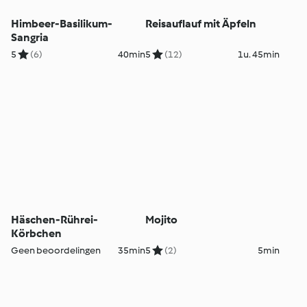
Himbeer-Basilikum-
Reisauflauf mit Äpfeln
Sangria
5
(6)
40min
5
(12)
1u. 45min
Häschen-Rührei-
Mojito
Körbchen
Geen beoordelingen
35min
5
(2)
5min