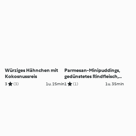
Würziges Hähnchen mit
Parmesan-Minipuddings,
Kokosnussreis
gedünstetes Rindfleisch,
Gemüse and Sosse
3
(3)
1u. 25min
1
(1)
1u. 35min