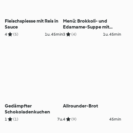
Fleischspiesse mit Reis in
Menü: Brokkoli- und
Sauce
Edamame-Suppe mit
Gorgonzola, Lachs mit
4
(5)
1u. 45min
3
(4)
1u. 45min
Gemüse und Dillsauce
Gedämpfter
Allrounder-Brot
Schokoladenkuchen
1
(1)
7u.
4
(9)
45min