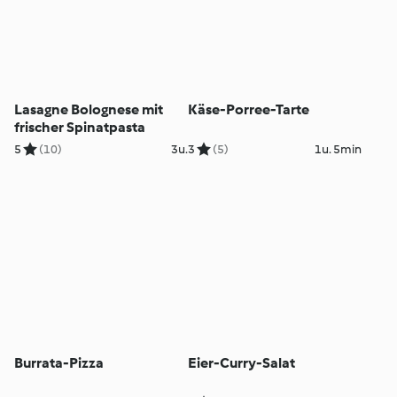
Lasagne Bolognese mit
Käse-Porree-Tarte
frischer Spinatpasta
5
(10)
3u.
3
(5)
1u. 5min
Burrata-Pizza
Eier-Curry-Salat