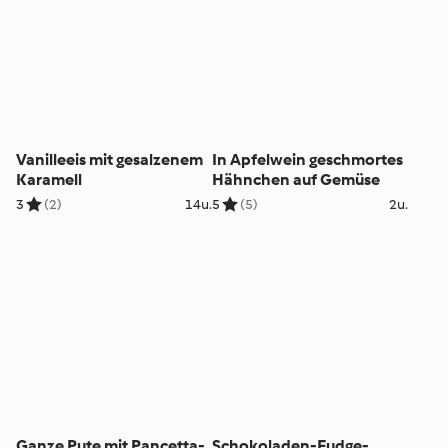
Vanilleeis mit gesalzenem
In Apfelwein geschmortes
Karamell
Hähnchen auf Gemüse
3
(2)
14u.
5
(5)
2u.
Ganze Pute mit Pancetta-,
Schokoladen-Fudge-