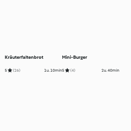
Kräuterfaltenbrot
Mini-Burger
5
(26)
1u. 10min
5
(4)
2u. 40min