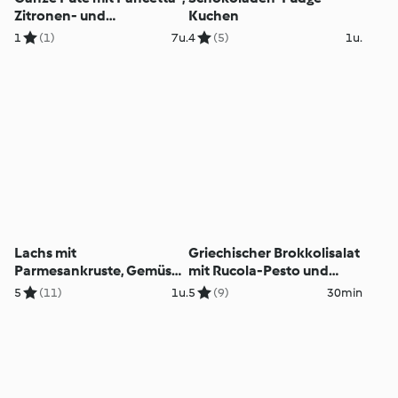
Zitronen- und
Kuchen
Kräuterfüllung
1
(1)
7u.
4
(5)
1u.
Lachs mit
Griechischer Brokkolisalat
Parmesankruste, Gemüse
mit Rucola-Pesto und
und Zitronensauce
gerösteter Zitrone
5
(11)
1u.
5
(9)
30min