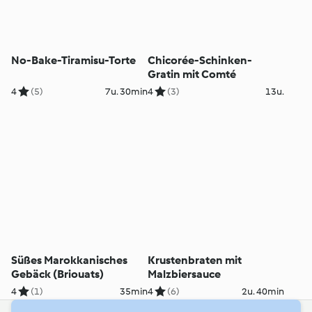
No-Bake-Tiramisu-Torte
Chicorée-Schinken-
Gratin mit Comté
4
(5)
7u. 30min
4
(3)
13u.
Süßes Marokkanisches
Krustenbraten mit
Gebäck (Briouats)
Malzbiersauce
4
(1)
35min
4
(6)
2u. 40min