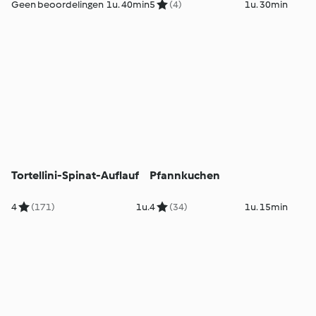
Geen beoordelingen
1u. 40min
5
(4)
1u. 30min
Tortellini-Spinat-Auflauf
Pfannkuchen
4
(171)
1u.
4
(34)
1u. 15min