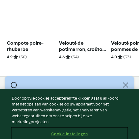
Compote poire-
Velouté de
Velouté poi
rhubarbe
potimarron, croûtons
pommes de t
à l’huile de truffe
reblochon
4.9
(50)
4.6
(34)
4.0
(33)
© Copyright 2026
Door op “Alle cookies accepteren” te klikken gaat u akkoord
Gebruiksvoorwaarden
met het opslaan van cookies op uw apparaat voor het
Privacybeleid
verbeteren van websitenavigatie, het analyseren van
Disclaimer
websitegebruik en om ons te helpen bij onze
marketingprojecten.
Colofon
Cookies
Cookie-instellingen