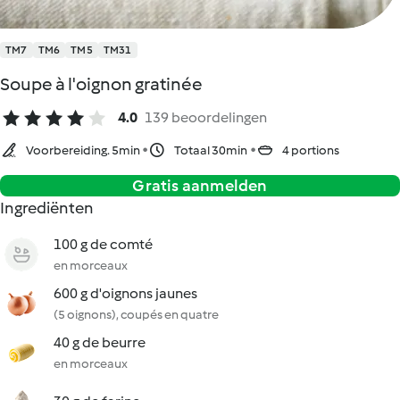
TM7
TM6
TM5
TM31
Soupe à l'oignon gratinée
4.0
139 beoordelingen
Voorbereiding. 5min
Totaal 30min
4 portions
Gratis aanmelden
Ingrediënten
100 g de comté
en morceaux
600 g d'oignons jaunes
(5 oignons), coupés en quatre
40 g de beurre
en morceaux