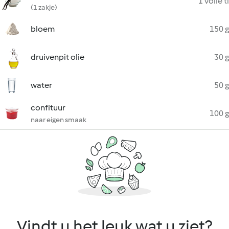
1 volle tl
(1 zakje)
bloem
150 g
druivenpit olie
30 g
water
50 g
confituur
100 g
naar eigen smaak
Vindt u het leuk wat u ziet?