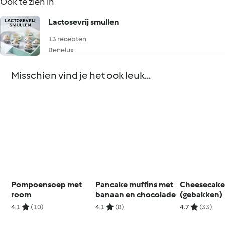
Ook te zien in
Lactosevrij smullen
13 recepten
Benelux
Misschien vind je het ook leuk...
Pompoensoep met
Pancake muffins met
Cheesecak
room
banaan en chocolade
(gebakken)
4.1
(10)
4.1
(8)
4.7
(33)