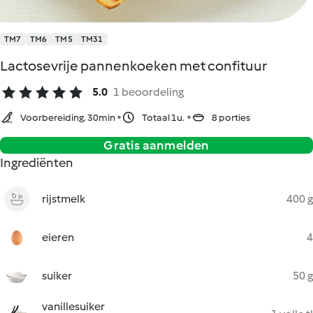
TM7
TM6
TM5
TM31
Lactosevrije pannenkoeken met confituur
5.0
1 beoordeling
Voorbereiding. 30min
Totaal 1u.
8 porties
Gratis aanmelden
Ingrediënten
rijstmelk
400 g
eieren
4
suiker
50 g
vanillesuiker