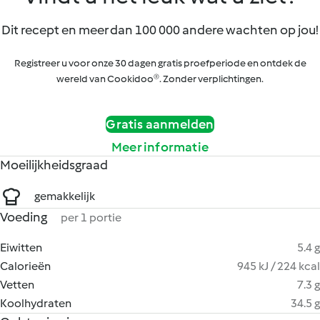
Dit recept en meer dan 100 000 andere wachten op jou!
Registreer u voor onze 30 dagen gratis proefperiode en ontdek de
wereld van Cookidoo®. Zonder verplichtingen.
Gratis aanmelden
Meer informatie
Moeilijkheidsgraad
gemakkelijk
Voeding
per 1 portie
Eiwitten
5.4 g
Calorieën
945 kJ / 224 kcal
Vetten
7.3 g
Koolhydraten
34.5 g