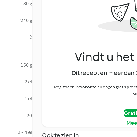
80 g
240 g
2
Vindt u het 
150 g
Dit recept en meer dan 
2 el
Registreer u voor onze 30 dagen gratis pr
ve
1 el
Grat
20
Mee
3 - 4 el
Ook te zien in