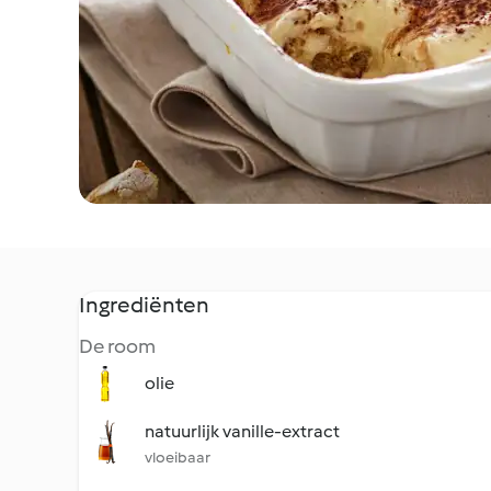
Ingrediënten
De room
olie
natuurlijk vanille-extract
vloeibaar