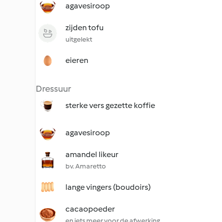
agavesiroop
zijden tofu
uitgelekt
eieren
Dressuur
sterke vers gezette koffie
agavesiroop
amandel likeur
bv. Amaretto
lange vingers (boudoirs)
cacaopoeder
en iets meer voor de afwerking