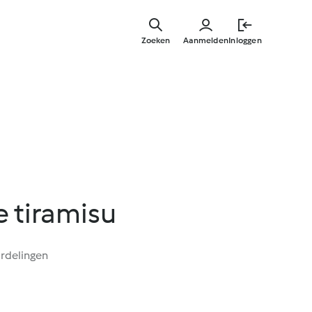
Overslaa
naar
Zoeken
Aanmelden
Inloggen
hoofdinh
e tiramisu
rdelingen