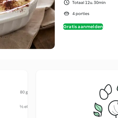
Totaal 12u. 30min
4 porties
Gratis aanmelden
80 g
½ el