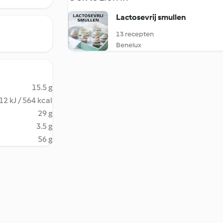
Lactosevrij smullen
13 recepten
Benelux
15.5 g
12 kJ / 564 kcal
29 g
3.5 g
56 g