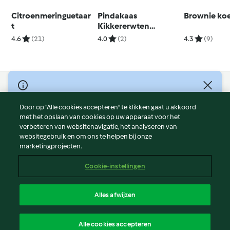
Citroenmeringuetaar
Pindakaas
Brownie koe
t
Kikkererwten
Koekjes
4.6
(21)
4.0
(2)
4.3
(9)
© Copyright 2026
Door op “Alle cookies accepteren” te klikken gaat u akkoord
Gebruiksvoorwaarden
met het opslaan van cookies op uw apparaat voor het
Privacybeleid
verbeteren van websitenavigatie, het analyseren van
Disclaimer
websitegebruik en om ons te helpen bij onze
marketingprojecten.
Colofon
Cookies
Cookie-instellingen
Verslag Inhoud
Opzegging van contract
Alles afwijzen
Toegankelijkheidsverklaring
Nederlands
Alle cookies accepteren