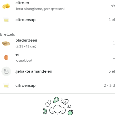
citroen
½
liefst biologische, geraspte schil
citroensap
1 el
Bretzels
bladerdeeg
1
(± 25×42 cm)
ei
1
losgeklopt
gehakte amandelen
3 el
citroensap
2 - 3 tl