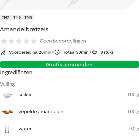
TM7
TM6
TM5
Amandelbretzels
Geen beoordelingen
Voorbereiding. 20min
Totaal 50min
8 stuks
Gratis aanmelden
Ingrediënten
Vulling
suiker
100 g
gepelde amandelen
100 g
water
30 g