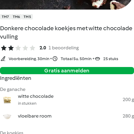
TM7
TM6
TM5
Donkere chocolade koekjes met witte chocolade
vulling
2.0
1 beoordeling
Voorbereiding. 30min
Totaal 5u. 50min
25 stuks
Gratis aanmelden
Ingrediënten
De ganache
witte chocolade
200 g
in stukken
vloeibare room
280 g
De koekjes