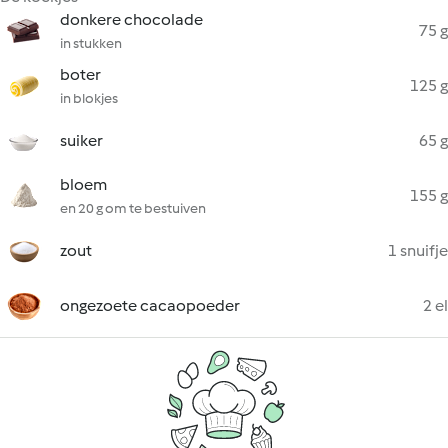
donkere chocolade
75 g
in stukken
boter
125 g
in blokjes
suiker
65 g
bloem
155 g
en 20 g om te bestuiven
zout
1 snuifje
ongezoete cacaopoeder
2 el