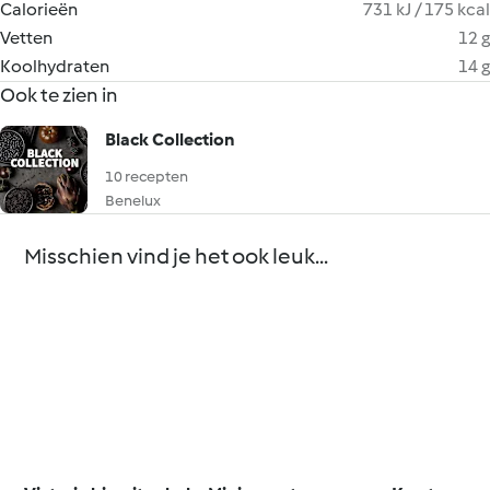
Calorieën
731 kJ / 175 kcal
Vetten
12 g
Koolhydraten
14 g
Ook te zien in
Black Collection
10 recepten
Benelux
Misschien vind je het ook leuk...