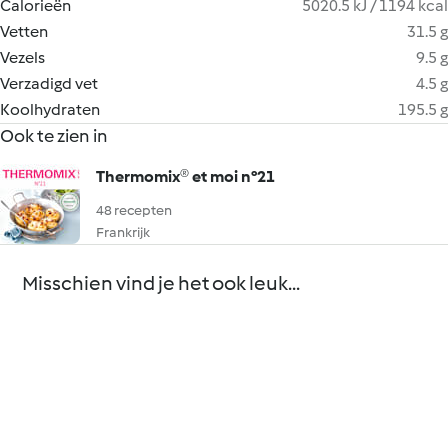
Calorieën
5020.5 kJ / 1194 kcal
Vetten
31.5 g
Vezels
9.5 g
Verzadigd vet
4.5 g
Koolhydraten
195.5 g
Ook te zien in
Thermomix® et moi n°21
48 recepten
Frankrijk
Misschien vind je het ook leuk...