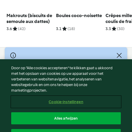
Makrouts (biscuits de
Boules coco-noisette
Crêpes mille
semoule aux dattes)
coulis de fra
3.6
(42)
3.1
(18)
3.3
(30)
© Copyright 2026
Door op “Alle cookies accepteren” te klikken gaat u akkoord
Gebruiksvoorwaarden
met het opslaan van cookies op uw apparaat voor het
Privacybeleid
verbeteren van websitenavigatie, het analyseren van
Disclaimer
websitegebruik en om ons te helpen bij onze
marketingprojecten.
Colofon
Cookies
Cookie-instellingen
Verslag Inhoud
Opzegging van contract
Alles afwijzen
Toegankelijkheidsverklaring