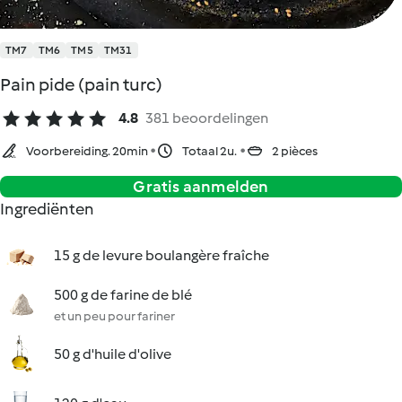
TM7
TM6
TM5
TM31
Pain pide (pain turc)
4.8
381 beoordelingen
Voorbereiding. 20min
Totaal 2u.
2 pièces
Gratis aanmelden
Ingrediënten
15 g de levure boulangère fraîche
500 g de farine de blé
et un peu pour fariner
50 g d'huile d'olive