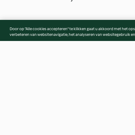
Door op “Alle cookies accepteren” te klikken gaat u akkoord met het op
verbeteren van websitenavigatie, het analyseren van websitegebruik en
Blanquette de veau
Poulet à la moutard
pommes vapeur
3.9
(474)
4.5
(2.3K)
© Copyright 2026