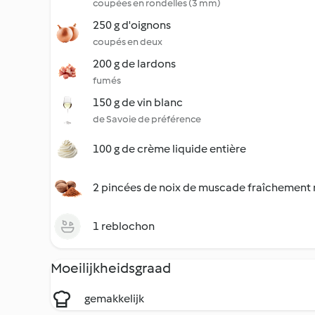
coupées en rondelles (3 mm)
250 g d'oignons
coupés en deux
200 g de lardons
fumés
150 g de vin blanc
de Savoie de préférence
100 g de crème liquide entière
2 pincées de noix de muscade fraîchement
1 reblochon
Moeilijkheidsgraad
gemakkelijk