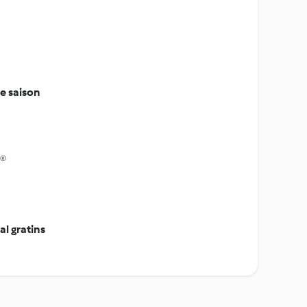
e saison
x®
l gratins