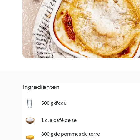
Ingrediënten
500 g d'eau
1 c. à café de sel
800 g de pommes de terre