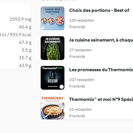
Choix des portions - Best of
2593.9 mg
100 recepten
40.4 g
Frankrijk
 kJ / 955.9 kcal
Je cuisine sainement, à chaqu
67.4 g
5.5 g
27 recepten
Frankrijk
35.7 g
43.9 g
Les promesses du Thermomi
207 recepten
Frankrijk
Thermomix® et moi N°9 Spécia
10 recepten
Frankrijk