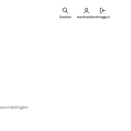
Overslaa
naar
Zoeken
Aanmelden
Inloggen
hoofdinh
beoordelingen