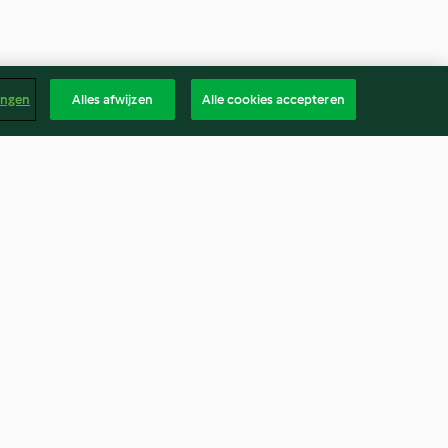
ingen
Alles afwijzen
Alle cookies accepteren
Jambalaya de poulet
4.7
(6.2K)