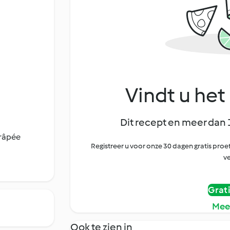
Vindt u het 
Dit recept en meer dan 
 râpée
Registreer u voor onze 30 dagen gratis pr
ve
Grat
Mee
Ook te zien in