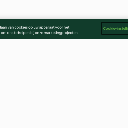
slaan van cookies op uw apparaat voor het
Cookie-instell
 om ons te helpen bij onze marketingprojecten.
e et
Quiche au poireau
Couscous royal
4.3
(905)
4.2
(1.2K)