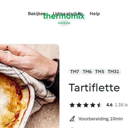
Bekijken
Lidmaatschap
Help
TM7
TM6
TM5
TM31
Tartiflette
4.6
1.3K 
Voorbereiding. 10min