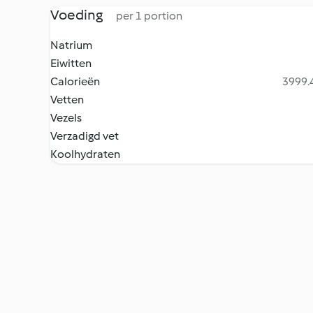
Voeding
per 1 portion
Natrium
Eiwitten
Calorieën
3999.4
Vetten
Vezels
Verzadigd vet
Koolhydraten